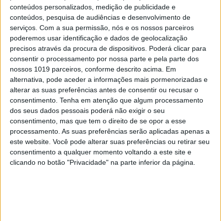
conteúdos personalizados, medição de publicidade e
conteúdos, pesquisa de audiências e desenvolvimento de
serviços.
Com a sua permissão, nós e os nossos parceiros
Para saber mais
poderemos usar identificação e dados de geolocalização
precisos através da procura de dispositivos. Poderá clicar para
A derrocada autárquica do Chega:
consentir o processamento por nossa parte e pela parte dos
nossos 1019 parceiros, conforme descrito acima. Em
Partido de André Ventura perdeu um terço
alternativa, pode aceder a informações mais pormenorizadas e
dos vereadores no espaço de um ano, mas
alterar as suas preferências antes de consentir ou recusar o
há mais descontentes na porta de saída
consentimento.
Tenha em atenção que algum processamento
dos seus dados pessoais poderá não exigir o seu
consentimento, mas que tem o direito de se opor a esse
processamento. As suas preferências serão aplicadas apenas a
este website. Você pode alterar suas preferências ou retirar seu
Palavras-chave:
consentimento a qualquer momento voltando a este site e
clicando no botão "Privacidade" na parte inferior da página.
André Ventura
Chega
fernando feitor
Filipe Melo
CAPA DA EDIÇÃO