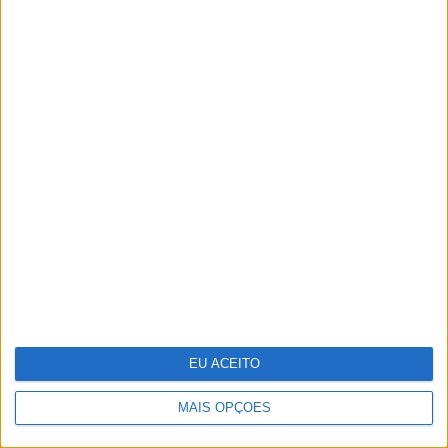
A VISÃO Se7e desta semana – edição
1743
EU ACEITO
MAIS OPÇÕES