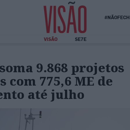
#NÃOFECH
VISÃO
SE7E
soma 9.868 projetos
s com 775,6 ME de
nto até julho