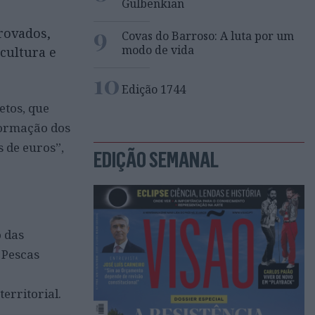
Gulbenkian
9
provados,
Covas do Barroso: A luta por um
modo de vida
cultura e
10
Edição 1744
etos, que
formação dos
s de euros”,
EDIÇÃO SEMANAL
o das
 Pescas
erritorial.