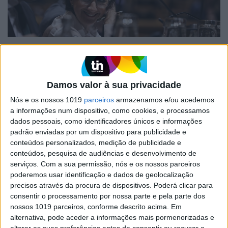
POLÍTICA
Ministra antecipa execução do Mar
2020 em 96% até ao final do ano
Damos valor à sua privacidade
A ministra da Agricultura adiantou hoje, no
parlamento, que o programa Mar 2020 vai
Nós e os nossos 1019
parceiros
armazenamos e/ou acedemos
atingir 96% de execução até ao final do ano e que
a informações num dispositivo, como cookies, e processamos
nos primeiros meses de 2024 estará concluído
dados pessoais, como identificadores únicos e informações
padrão enviadas por um dispositivo para publicidade e
conteúdos personalizados, medição de publicidade e
conteúdos, pesquisa de audiências e desenvolvimento de
serviços.
Com a sua permissão, nós e os nossos parceiros
poderemos usar identificação e dados de geolocalização
precisos através da procura de dispositivos. Poderá clicar para
consentir o processamento por nossa parte e pela parte dos
nossos 1019 parceiros, conforme descrito acima. Em
alternativa, pode aceder a informações mais pormenorizadas e