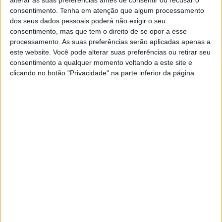
alterar as suas preferências antes de consentir ou recusar o
consentimento.
Tenha em atenção que algum processamento
dos seus dados pessoais poderá não exigir o seu
consentimento, mas que tem o direito de se opor a esse
MUNDO
processamento. As suas preferências serão aplicadas apenas a
Consumo de bacalhau recupera e
este website. Você pode alterar suas preferências ou retirar seu
deverá manter-se forte no Natal
consentimento a qualquer momento voltando a este site e
clicando no botão "Privacidade" na parte inferior da página.
O consumo de bacalhau em Portugal tem vindo a
recuperar do impacto provocado pela inflação,
esperando-se, assim, números "fortes" para este
Natal, à semelhança do que tem acontecido nos
anos anteriores, avançou o Norwegian Seafood
Council à Lusa