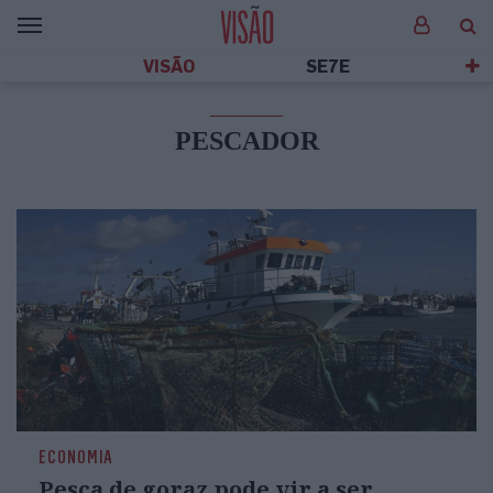
VISÃO
SE7E
PESCADOR
ECONOMIA
Pesca de goraz pode vir a ser