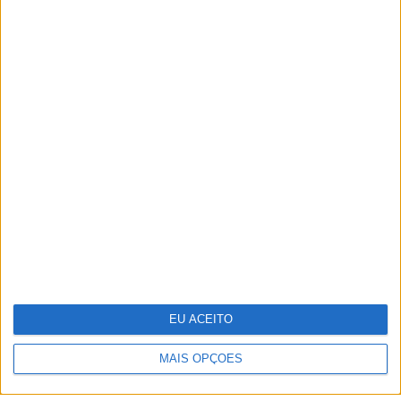
TERMOS E CONDIÇÕES DE UTILIZAÇÃO
POLÍTICA DE PRIVACIDADDE
POLÍTICA DE COOKIES
EU ACEITO
Copyright © Trust in News. Todos os direitos reservados.
MAIS OPÇÕES