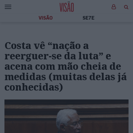
VISÃO
SE7E
Costa vê “nação a
reerguer-se da luta” e
acena com mão cheia de
medidas (muitas delas já
conhecidas)