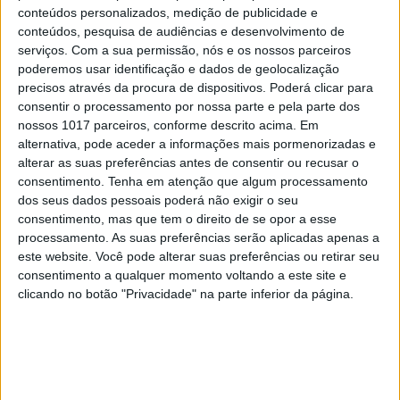
conteúdos personalizados, medição de publicidade e
vinda dos 16,6 mil milhões de euros.
conteúdos, pesquisa de audiências e desenvolvimento de
serviços.
Com a sua permissão, nós e os nossos parceiros
Antevendo o que seriam as análises das bancadas,
poderemos usar identificação e dados de geolocalização
principalmente à direita, sobre o último ano
precisos através da procura de dispositivos. Poderá clicar para
legislativo, o Chefe do Governo aflorou as
consentir o processamento por nossa parte e pela parte dos
nossos 1017 parceiros, conforme descrito acima. Em
polémicas reformas, que estão pendentes no
alternativa, pode aceder a informações mais pormenorizadas e
Parlamento, como a extinção da polícia da
alterar as suas preferências antes de consentir ou recusar o
imigração ou a monitorização da aplicação do
consentimento.
Tenha em atenção que algum processamento
dos seus dados pessoais poderá não exigir o seu
dinheiro que vem da Europa. Porém, apenas para
consentimento, mas que tem o direito de se opor a esse
sinalizar a intenção de as concluir e não para
processamento. As suas preferências serão aplicadas apenas a
responder às críticas: “A execução da Estratégia
este website. Você pode alterar suas preferências ou retirar seu
consentimento a qualquer momento voltando a este site e
Nacional de Combate à Corrupção, a reforma da
clicando no botão "Privacidade" na parte inferior da página.
estrutura de comando das Forças Armadas, a
separação das funções policial e administrativa na
relação do Estado com os imigrantes, a reforma da
rede consular, o desenvolvimento do Portal da