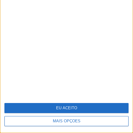
Pavilhão Julião Sarmento - Quando a
arte se confunde com a vida
EU ACEITO
MAIS OPÇÕES