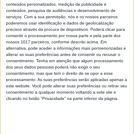
conteúdos personalizados, medição de publicidade e
(SCML) foi batido por Rio.
conteúdos, pesquisa de audiências e desenvolvimento de
serviços.
Com a sua permissão, nós e os nossos parceiros
Um santanista de tempos idos encolhe os ombros
poderemos usar identificação e dados de geolocalização
quando confrontado com a ausência dos ditos
precisos através da procura de dispositivos. Poderá clicar para
notáveis sociais-democratas na equipa da Aliança:
consentir o processamento por nossa parte e pela parte dos
nossos 1017 parceiros, conforme descrito acima. Em
“Não há nada de novo. É o Santana e os mesmos de
alternativa, pode aceder a informações mais pormenorizadas e
sempre… Nem o Rui Gomes da Silva e o Manuel
alterar as suas preferências antes de consentir ou recusar o
Frexes, os mais santanistas de sempre, foram com
consentimento.
Tenha em atenção que algum processamento
dos seus dados pessoais poderá não exigir o seu
ele.”
consentimento, mas que tem o direito de se opor a esse
processamento. As suas preferências serão aplicadas apenas a
este website. Você pode alterar suas preferências ou retirar seu
De facto, à medida que vão sendo desvendados os
consentimento a qualquer momento voltando a este site e
nomes que estão a associar-se aos primeiros
clicando no botão "Privacidade" na parte inferior da página.
passos da nova força, há ausências que suportam
a tese de que a Aliança tem contornos de PSL
(Partido do Santana Lopes), como têm gracejado
alguns dos que recusam entregar o cartão de