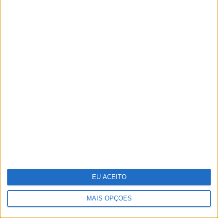
“Uma mãe-chimpanzé educa os
filhos tal como uma mãe humana
devia educar os seus”. Os
ensinamentos de Jane Goodall numa
entrevista a VISÃO
EU ACEITO
MAIS OPÇÕES