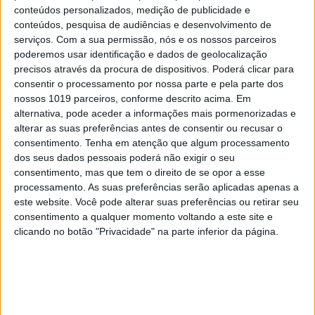
Brissos-Lino
conteúdos personalizados, medição de publicidade e
conteúdos, pesquisa de audiências e desenvolvimento de
5
serviços.
Com a sua permissão, nós e os nossos parceiros
A longevidade não se improvisa
poderemos usar identificação e dados de geolocalização
precisos através da procura de dispositivos. Poderá clicar para
6
“Saudade é um sentimento muito bonito, mas por
consentir o processamento por nossa parte e pela parte dos
vezes muito despropositado. Temos muito
nossos 1019 parceiros, conforme descrito acima. Em
orgulho dessa palavra, que achamos que nos faz
alternativa, pode aceder a informações mais pormenorizadas e
especiais, quando na verdade nos torna
alterar as suas preferências antes de consentir ou recusar o
cobardes’’
consentimento.
Tenha em atenção que algum processamento
7
dos seus dados pessoais poderá não exigir o seu
Os Lusíadas são um hospital e Guerra Junqueiro
consentimento, mas que tem o direito de se opor a esse
uma avenida
processamento. As suas preferências serão aplicadas apenas a
este website. Você pode alterar suas preferências ou retirar seu
8
Tem apneia do sono e não consegue usar a
consentimento a qualquer momento voltando a este site e
máquina CPAP? Há uma alternativa a avaliar.
clicando no botão "Privacidade" na parte inferior da página.
Opinião de um dentista
9
4 de agosto de 1578. D. Sebastião, Ceuta: a vida
complexa dos símbolos
10