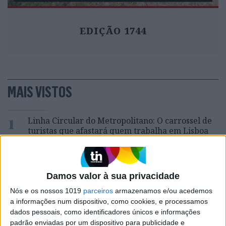
EDIÇÃO 1744
MAIS VISTOS
1
Linha Circular do Metropolitano: O carrossel de
turistas que afastará quem trabalha em Lisboa
2
Celebridades que viram os seus vídeos íntimos na
Internet
Damos valor à sua privacidade
3
Nós e os nossos 1019
parceiros
armazenamos e/ou acedemos
Covas do Barroso: A luta por um modo de vida
a informações num dispositivo, como cookies, e processamos
dados pessoais, como identificadores únicos e informações
4
Quem é Deus para uma criança? Opinião de José
padrão enviadas por um dispositivo para publicidade e