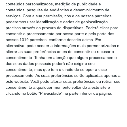
conteúdos personalizados, medição de publicidade e
10
conteúdos, pesquisa de audiências e desenvolvimento de
Ceuta e os idiotas úteis do trumpismo na Europa
serviços.
Com a sua permissão, nós e os nossos parceiros
poderemos usar identificação e dados de geolocalização
precisos através da procura de dispositivos. Poderá clicar para
consentir o processamento por nossa parte e pela parte dos
MAIS NA VISÃO
nossos 1019 parceiros, conforme descrito acima. Em
alternativa, pode aceder a informações mais pormenorizadas e
alterar as suas preferências antes de consentir ou recusar o
consentimento.
Tenha em atenção que algum processamento
dos seus dados pessoais poderá não exigir o seu
consentimento, mas que tem o direito de se opor a esse
processamento. As suas preferências serão aplicadas apenas a
este website. Você pode alterar suas preferências ou retirar seu
consentimento a qualquer momento voltando a este site e
clicando no botão "Privacidade" na parte inferior da página.
OPINIÃO
O país que fotografamos nas férias