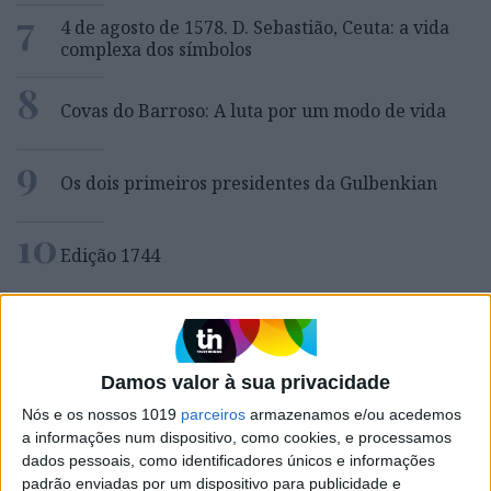
7
4 de agosto de 1578. D. Sebastião, Ceuta: a vida
complexa dos símbolos
8
Covas do Barroso: A luta por um modo de vida
9
Os dois primeiros presidentes da Gulbenkian
10
Edição 1744
MAIS NA VISÃO
Damos valor à sua privacidade
Nós e os nossos 1019
parceiros
armazenamos e/ou acedemos
a informações num dispositivo, como cookies, e processamos
dados pessoais, como identificadores únicos e informações
padrão enviadas por um dispositivo para publicidade e