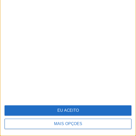
Técnico e Vinci Energies Portugal
apresentam novo Formula Student
para 2025/2026
EU ACEITO
MAIS OPÇÕES
Quis Saber Quem Sou: Será que