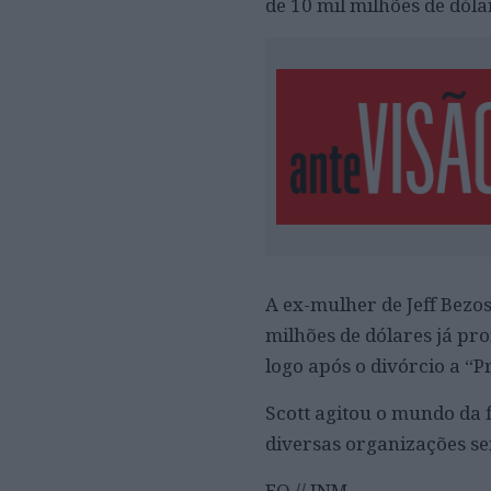
de 10 mil milhões de dóla
A ex-mulher de Jeff Bezos
milhões de dólares já pr
logo após o divórcio a “
Scott agitou o mundo da f
diversas organizações sem
EO // JNM