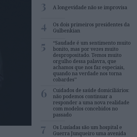
3
A longevidade não se improvisa
4
Os dois primeiros presidentes da
Gulbenkian
5
“Saudade é um sentimento muito
bonito, mas por vezes muito
despropositado. Temos muito
orgulho dessa palavra, que
achamos que nos faz especiais,
quando na verdade nos torna
cobardes’’
6
Cuidados de saúde domiciliários:
não podemos continuar a
responder a uma nova realidade
com modelos concebidos no
passado
7
Os Lusíadas são um hospital e
Guerra Junqueiro uma avenida