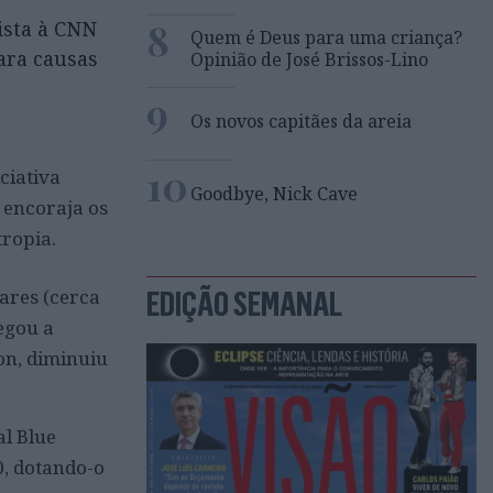
8
ista à CNN
Quem é Deus para uma criança?
ara causas
Opinião de José Brissos-Lino
9
Os novos capitães da areia
10
ciativa
Goodbye, Nick Cave
 encoraja os
tropia.
ares (cerca
EDIÇÃO SEMANAL
egou a
on, diminuiu
al Blue
0, dotando-o