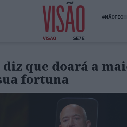
#NÃOFECH
VISÃO
SE7E
s diz que doará a ma
sua fortuna