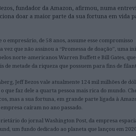
 Bezos, fundador da Amazon, afirmou, numa entrev
nciona doar a maior parte da sua fortuna em vida p
e o empresário, de 58 anos, assume esse compromisso
 vez que não assinou a “Promessa de doação”, uma ini
elos norte-americanos Warren Buffett e Bill Gates, que
s de metade da riqueza que possuem para fins de filan
erg, Jeff Bezos vale atualmente 124 mil milhões de dól
, o que faz dele a quarta pessoa mais rica do mundo. Ch
ricos, mas a sua fortuna, em grande parte ligada à Amaz
a empresa caíram no ano passado.
rietário do jornal Washington Post, da empresa espaci
Fund, um fundo dedicado ao planeta que lançou em 202