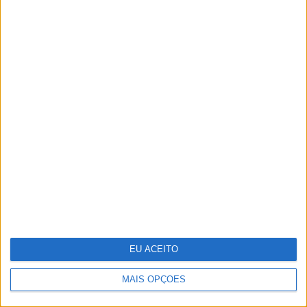
25 peças para receber a primavera
em casa
EU ACEITO
MAIS OPÇÕES