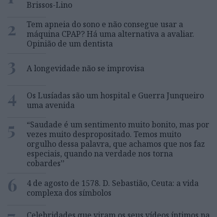
Brissos-Lino
2
Tem apneia do sono e não consegue usar a
máquina CPAP? Há uma alternativa a avaliar.
Opinião de um dentista
3
A longevidade não se improvisa
4
Os Lusíadas são um hospital e Guerra Junqueiro
uma avenida
5
“Saudade é um sentimento muito bonito, mas por
vezes muito despropositado. Temos muito
orgulho dessa palavra, que achamos que nos faz
especiais, quando na verdade nos torna
cobardes’’
6
4 de agosto de 1578. D. Sebastião, Ceuta: a vida
complexa dos símbolos
7
Celebridades que viram os seus vídeos íntimos na