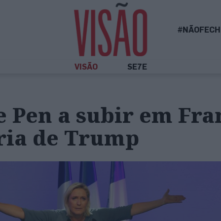
#NÃOFECH
VISÃO
SE7E
e Pen a subir em Fra
ória de Trump