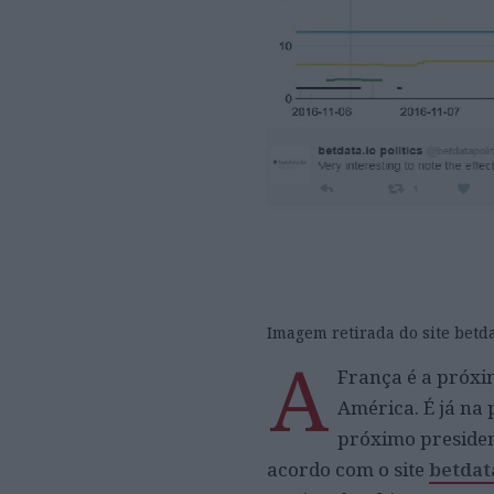
Imagem retirada do site betda
A
França é a próxi
América. É já na
próximo presiden
acordo com o site
betdat