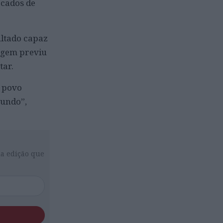
rcados de
ultado capaz
agem previu
tar.
” povo
mundo”,
da edição que