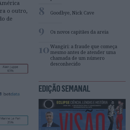
 América
8
ra o outro,
Goodbye, Nick Cave
do de
9
Os novos capitães da areia
10
Wangiri: a fraude que começa
mesmo antes de atender uma
chamada de um número
desconhecido
EDIÇÃO SEMANAL