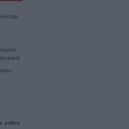
éricain,
leições.
Nacional.
uple».
n
política