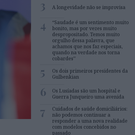
3
A longevidade não se improvisa
4
“Saudade é um sentimento muito
bonito, mas por vezes muito
despropositado. Temos muito
orgulho dessa palavra, que
achamos que nos faz especiais,
quando na verdade nos torna
cobardes’’
5
Os dois primeiros presidentes da
Gulbenkian
6
Os Lusíadas são um hospital e
Guerra Junqueiro uma avenida
7
Cuidados de saúde domiciliários:
não podemos continuar a
responder a uma nova realidade
com modelos concebidos no
passado