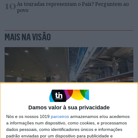
10
As touradas representam o País? Perguntem ao
povo
MAIS NA VISÃO
Damos valor à sua privacidade
PENSAR
Nós e os nossos 1019
parceiros
armazenamos e/ou acedemos
a informações num dispositivo, como cookies, e processamos
Viagem a Portugal. Crónica de Luís
dados pessoais, como identificadores únicos e informações
Leite
padrão enviadas por um dispositivo para publicidade e