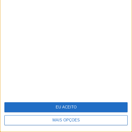
Fonseca na capa da PRIMA
O que os cientistas descobriram ao
"ressuscitar" o vírus da gripe
espanhola
EU ACEITO
MAIS OPÇÕES