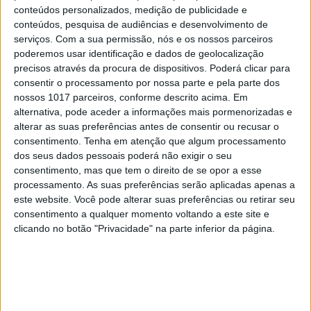
conteúdos personalizados, medição de publicidade e
MAIS VISTOS
conteúdos, pesquisa de audiências e desenvolvimento de
serviços.
Com a sua permissão, nós e os nossos parceiros
poderemos usar identificação e dados de geolocalização
1
Tem apneia do sono e não consegue usar a
precisos através da procura de dispositivos. Poderá clicar para
máquina CPAP? Há uma alternativa a avaliar.
consentir o processamento por nossa parte e pela parte dos
Opinião de um dentista
nossos 1017 parceiros, conforme descrito acima. Em
alternativa, pode aceder a informações mais pormenorizadas e
2
4 de agosto de 1578. D. Sebastião, Ceuta: a vida
alterar as suas preferências antes de consentir ou recusar o
complexa dos símbolos
consentimento.
Tenha em atenção que algum processamento
dos seus dados pessoais poderá não exigir o seu
3
consentimento, mas que tem o direito de se opor a esse
A longevidade não se improvisa
processamento. As suas preferências serão aplicadas apenas a
este website. Você pode alterar suas preferências ou retirar seu
4
consentimento a qualquer momento voltando a este site e
Os dois primeiros presidentes da Gulbenkian
clicando no botão "Privacidade" na parte inferior da página.
5
“Saudade é um sentimento muito bonito, mas por
vezes muito despropositado. Temos muito
orgulho dessa palavra, que achamos que nos faz
especiais, quando na verdade nos torna