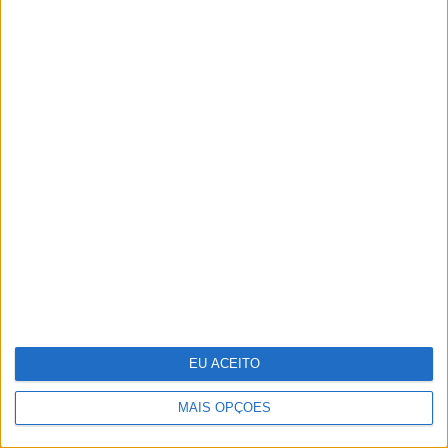
Pigmentarium: perfumaria de
nicho inspirada na herança cultural
da República Checa
EU ACEITO
MAIS OPÇÕES