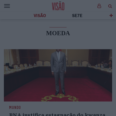
VISÃO
SE7E
MOEDA
MUNDO
BNA justifica estagnação do kwanza