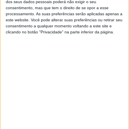
Nova associação defende multas
dos seus dados pessoais poderá não exigir o seu
para quem não aceitar pagamentos
consentimento, mas que tem o direito de se opor a esse
em dinheiro
processamento. As suas preferências serão aplicadas apenas a
este website. Você pode alterar suas preferências ou retirar seu
A nova associação Denária Portugal, que tem
consentimento a qualquer momento voltando a este site e
como mandatário Mário Frota, presidente
clicando no botão "Privacidade" na parte inferior da página.
emérito da apDC -- Associação Portuguesa de
Direito do Consumo, defende multas para as
entidades que não aceitem pagamentos em
numerário, segundo um comunicado