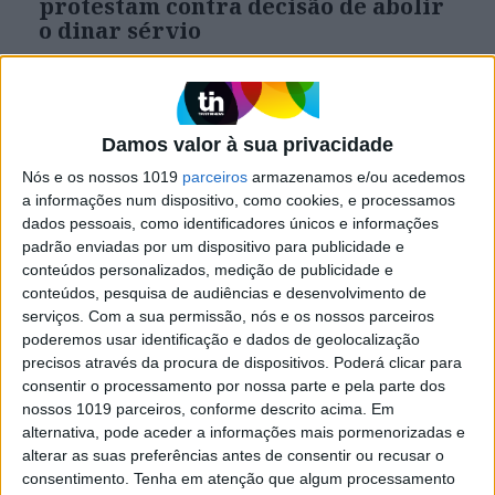
protestam contra decisão de abolir
o dinar sérvio
Milhares de sérvios do Kosovo protestaram hoje
na cidade dividida de Mitrovica (norte) contra a
proibição da moeda sérvia nas regiões onde
habitam, que consideram uma medida
Damos valor à sua privacidade
discriminatória e uma ameaça à sua existência
Nós e os nossos 1019
parceiros
armazenamos e/ou acedemos
a informações num dispositivo, como cookies, e processamos
dados pessoais, como identificadores únicos e informações
padrão enviadas por um dispositivo para publicidade e
conteúdos personalizados, medição de publicidade e
conteúdos, pesquisa de audiências e desenvolvimento de
serviços.
Com a sua permissão, nós e os nossos parceiros
poderemos usar identificação e dados de geolocalização
precisos através da procura de dispositivos. Poderá clicar para
consentir o processamento por nossa parte e pela parte dos
nossos 1019 parceiros, conforme descrito acima. Em
alternativa, pode aceder a informações mais pormenorizadas e
alterar as suas preferências antes de consentir ou recusar o
ECONOMIA
consentimento.
Tenha em atenção que algum processamento