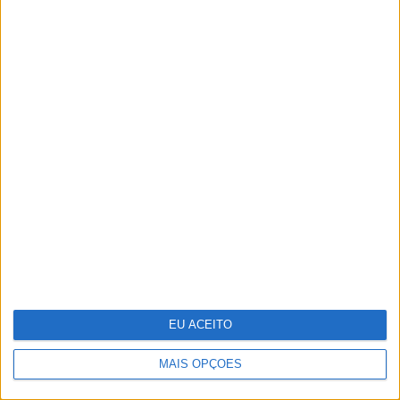
António Casalinho:
ninguém o pára
EU ACEITO
MAIS OPÇÕES