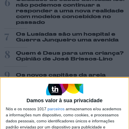
6
não podemos continuar a
responder a uma nova realidade
com modelos concebidos no
passado
7
Os Lusíadas são um hospital e
Guerra Junqueiro uma avenida
8
Quem é Deus para uma criança?
Opinião de José Brissos-Lino
9
Os novos capitães da areia
10
Celebridades que viram os seus
vídeos íntimos na Internet
Damos valor à sua privacidade
Nós e os nossos 1017
parceiros
armazenamos e/ou acedemos
a informações num dispositivo, como cookies, e processamos
MAIS NA VISÃO
dados pessoais, como identificadores únicos e informações
padrão enviadas por um dispositivo para publicidade e