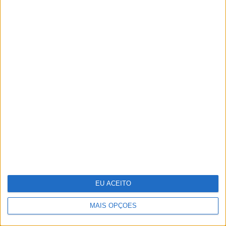
Vasco Futscher - O
mundo inteiro em cada
forma
EU ACEITO
MAIS OPÇÕES