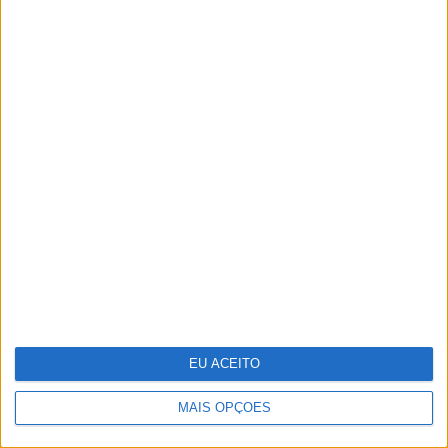
As fotografias do reencontro de Rita
Pereira e Isaac Carvalho
EU ACEITO
MAIS OPÇÕES