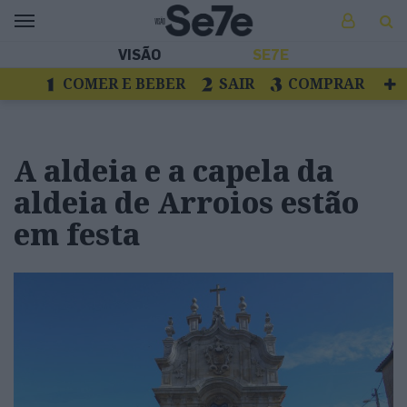
VISÃO
SE7E
COMER E BEBER
SAIR
COMPRAR
VER
LIVROS E DISCOS
TV
ESCAPAR
A aldeia e a capela da
aldeia de Arroios estão
em festa