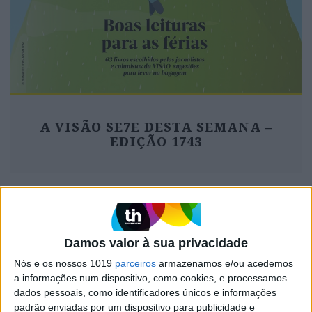
A VISÃO SE7E DESTA SEMANA –
EDIÇÃO 1743
MAIS VISTOS
Damos valor à sua privacidade
1
Nós e os nossos 1019
parceiros
armazenamos e/ou acedemos
Linha Circular do Metropolitano: O carrossel de
turistas que afastará quem trabalha em Lisboa
a informações num dispositivo, como cookies, e processamos
dados pessoais, como identificadores únicos e informações
padrão enviadas por um dispositivo para publicidade e
Celebridades que viram os seus vídeos íntimos na