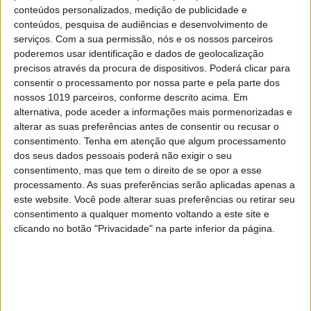
2
conteúdos personalizados, medição de publicidade e
Internet
conteúdos, pesquisa de audiências e desenvolvimento de
3
serviços.
Com a sua permissão, nós e os nossos parceiros
Quem é Deus para uma criança? Opinião de José
poderemos usar identificação e dados de geolocalização
Brissos-Lino
precisos através da procura de dispositivos. Poderá clicar para
4
consentir o processamento por nossa parte e pela parte dos
Covas do Barroso: A luta por um modo de vida
nossos 1019 parceiros, conforme descrito acima. Em
alternativa, pode aceder a informações mais pormenorizadas e
alterar as suas preferências antes de consentir ou recusar o
5
consentimento.
Tenha em atenção que algum processamento
A longevidade não se improvisa
dos seus dados pessoais poderá não exigir o seu
consentimento, mas que tem o direito de se opor a esse
6
“Saudade é um sentimento muito bonito, mas por
processamento. As suas preferências serão aplicadas apenas a
vezes muito despropositado. Temos muito
este website. Você pode alterar suas preferências ou retirar seu
orgulho dessa palavra, que achamos que nos faz
consentimento a qualquer momento voltando a este site e
especiais, quando na verdade nos torna
clicando no botão "Privacidade" na parte inferior da página.
cobardes’’
7
Os Lusíadas são um hospital e Guerra Junqueiro
uma avenida
8
Tem apneia do sono e não consegue usar a