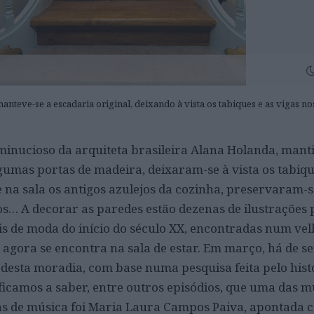
nteve-se a escadaria original, deixando à vista os tabiques e as vigas nos
minucioso da arquiteta brasileira Alana Holanda, mant
gumas portas de madeira, deixaram-se à vista os tabiqu
e na sala os antigos azulejos da cozinha, preservaram-s
… A decorar as paredes estão dezenas de ilustrações 
is de moda do início do século XX, encontradas num ve
 agora se encontra na sala de estar. Em março, há de s
a desta moradia, com base numa pesquisa feita pelo his
 ficamos a saber, entre outros episódios, que uma das 
las de música foi Maria Laura Campos Paiva, apontada