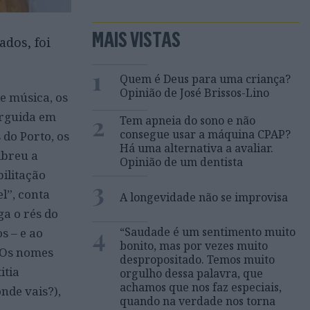
MAIS VISTAS
ados, foi
1
Quem é Deus para uma criança?
Opinião de José Brissos-Lino
e música, os
 erguida em
2
Tem apneia do sono e não
consegue usar a máquina CPAP?
 do Porto, os
Há uma alternativa a avaliar.
Abreu a
Opinião de um dentista
ilitação
3
l”, conta
A longevidade não se improvisa
ga o rés do
4
“Saudade é um sentimento muito
s – e ao
bonito, mas por vezes muito
. Os nomes
despropositado. Temos muito
itia
orgulho dessa palavra, que
achamos que nos faz especiais,
onde vais?),
quando na verdade nos torna