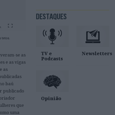
DESTAQUES
 tetos.
TV e
Newsletters
iveram-se as
Podcasts
es e as vigas
e as
publicadas
lho baú
er publicado
toriador
Opinião
mulheres que
 como uma