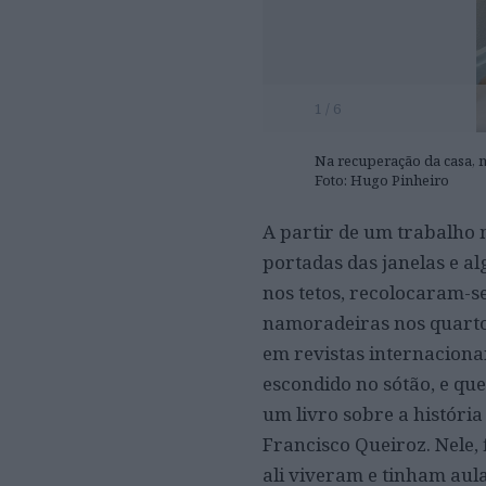
1 / 6
Na recuperação da casa, ma
Foto: Hugo Pinheiro
A partir de um trabalho 
portadas das janelas e al
nos tetos, recolocaram-s
namoradeiras nos quartos
em revistas internaciona
escondido no sótão, e que
um livro sobre a históri
Francisco Queiroz. Nele,
ali viveram e tinham au