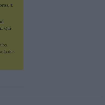
ras. T.
al
l. Qui-
eios
gada dos