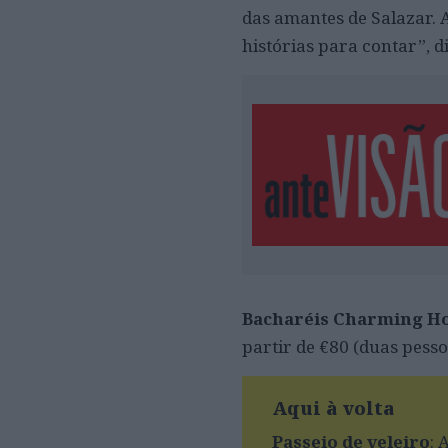
das amantes de Salazar. 
histórias para contar”, d
Bacharéis Charming H
partir de €80 (duas pes
Aqui à volta
Passeio de veleiro
: 