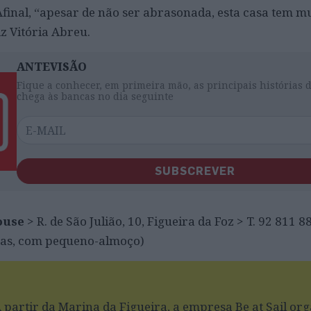
Afinal, “apesar de não ser abrasonada, esta casa tem m
iz Vitória Abreu.
ANTEVISÃO
Fique a conhecer, em primeira mão, as principais histórias 
chega às bancas no dia seguinte
SUBSCREVER
ouse
> R. de São Julião, 10, Figueira da Foz > T. 92 811 8
soas, com pequeno-almoço)
A partir da Marina da Figueira, a empresa Be at Sail or