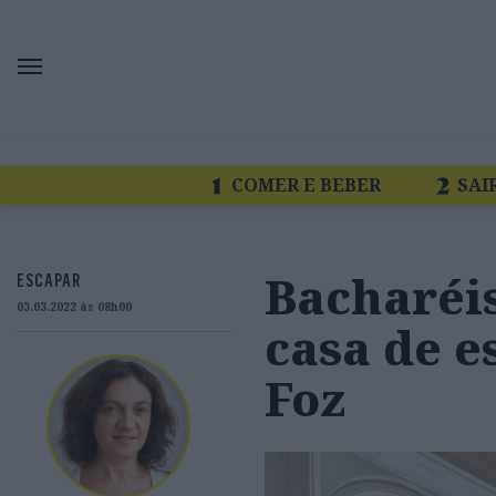
COMER E BEBER
SAI
Bacharéi
ESCAPAR
03.03.2022 às 08h00
casa de e
Foz