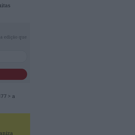
uitas
da edição que
877 > a
ganiza