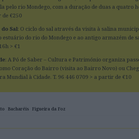
la pelo rio Mondego, com a duração de duas a quatro ho
r de €250
 do Sal
: O ciclo do sal através da visita à salina municip
 estuário do rio do Mondego e ao antigo armazém de sa
16h > €1
de
: A Pó de Saber – Cultura e Património organiza pass
como Coração do Bairro (visita ao Bairro Novo) ou Che
ra Mundial à Cidade. T. 96 446 0709 > a partir de €10
to
Bacharéis
Figueira da Foz