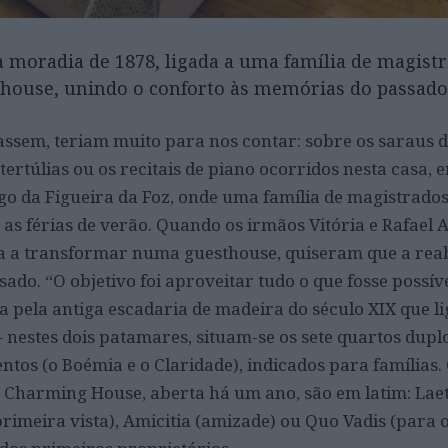
 moradia de 1878, ligada a uma família de magistr
house, unindo o conforto às memórias do passado
lassem, teriam muito para nos contar: sobre os saraus d
 tertúlias ou os recitais de piano ocorridos nesta casa,
go da Figueira da Foz, onde uma família de magistrados
s férias de verão. Quando os irmãos Vitória e Rafael 
 a transformar numa guesthouse, quiseram que a reab
ado. “O objetivo foi aproveitar tudo o que fosse possíve
a pela antiga escadaria de madeira do século XIX que li
nestes dois patamares, situam-se os sete quartos duplo
ntos (o Boémia e o Claridade), indicados para famílias
 Charming House, aberta há um ano, são em latim: Laet
 primeira vista), Amicitia (amizade) ou Quo Vadis (para 