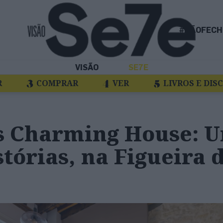
#NÃOFECH
VISÃO
SE7E
R
COMPRAR
VER
LIVROS E DIS
s Charming House: 
stórias, na Figueira 