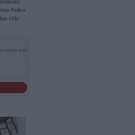
alícias,
 Dom Pedro
ados 10h-
da edição que