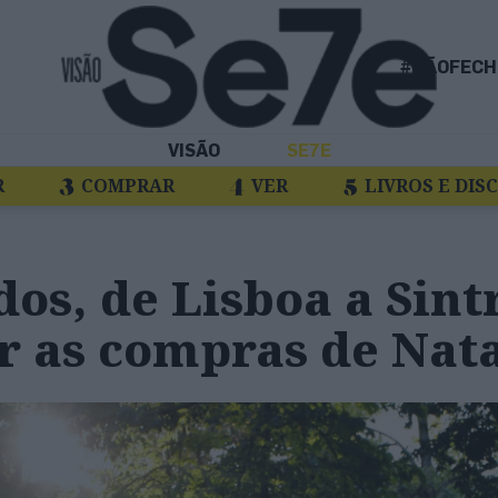
#NÃOFECH
VISÃO
SE7E
R
COMPRAR
VER
LIVROS E DIS
os, de Lisboa a Sint
r as compras de Nat