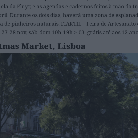
ela da Fluyt; e as agendas e cadernos feitos à mão da I
ril. Durante os dois dias, haverá uma zona de esplana
 de pinheiros naturais. FIARTIL – Feira de Artesanato d
 27-28 nov, sáb-dom 10h-19h > €3, grátis até aos 12 an
stmas Market, Lisboa