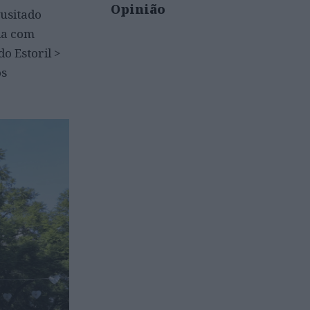
Opinião
nusitado
da com
o Estoril >
os