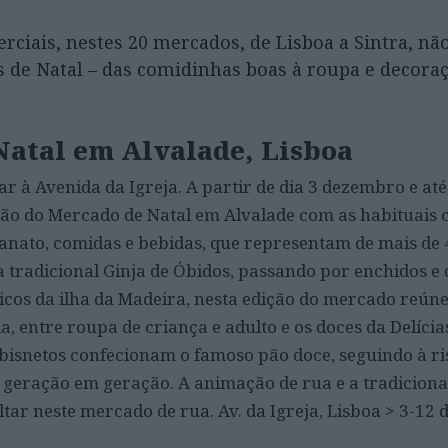
ciais, nestes 20 mercados, de Lisboa a Sintra, nã
s de Natal – das comidinhas boas à roupa e decoraç
Natal em Alvalade, Lisboa
ar à Avenida da Igreja. A partir de dia 3 dezembro e até
ição do Mercado de Natal em Alvalade com as habituais 
anato, comidas e bebidas, que representam de mais de 
 tradicional Ginja de Óbidos, passando por enchidos e 
ípicos da ilha da Madeira, nesta edição do mercado reún
, entre roupa de criança e adulto e os doces da Delícias
bisnetos confecionam o famoso pão doce, seguindo à ris
e geração em geração. A animação de rua e a tradicional
tar neste mercado de rua. Av. da Igreja, Lisboa > 3-12 