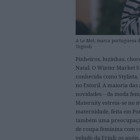
A Le Mot, marca portuguesa de
Tognoli
Pinheiros, luzinhas, choc
Natal. O Winter Market S
conhecida como Stylista, 
no Estoril. A maioria da
novidades – da moda fem
Maternity estreia-se no 
maternidade, feita em Po
também uma preocupação 
de roupa feminina com co
veludo da Friuli; os anéis