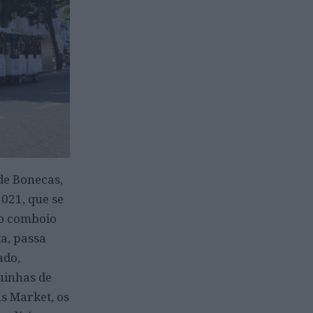
de Bonecas,
021, que se
 o comboio
ta, passa
ado,
uinhas de
as Market, os