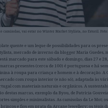
 camisolas, vai estar no Winter Market Stylista, no Estoril. Foto
olate quente e um leque de possibilidades para os prese
tylista, mercado de inverno da blogger Maria Guedes, 
está marcado para este sábado e domingo, dias 27 e 28, 
s marcas presentes (cerca de 100) é portuguesa e há se
inina à roupa para criança e homem e à decoração. A
mercado com roupa interior (e não só), adaptada às vári
rtugal com materiais naturais e orgânicos. A sustentabi
destas marcas, exemplo da Byou, de Patrícia Gouveia
rtes simples e minimalistas. As camisolas da Le Mot; os
, brincos e fios em prata da Arcane Jewellery; os ténis d