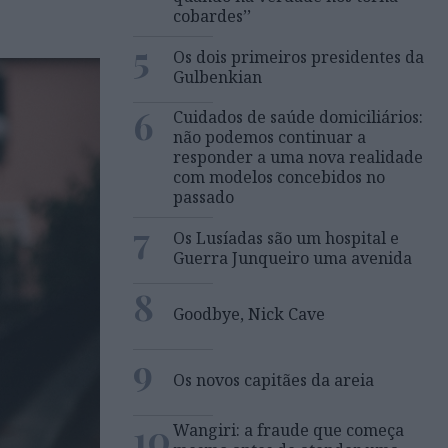
cobardes’’
5
Os dois primeiros presidentes da
Gulbenkian
6
Cuidados de saúde domiciliários:
não podemos continuar a
responder a uma nova realidade
com modelos concebidos no
passado
7
Os Lusíadas são um hospital e
Guerra Junqueiro uma avenida
8
Goodbye, Nick Cave
9
Os novos capitães da areia
10
Wangiri: a fraude que começa