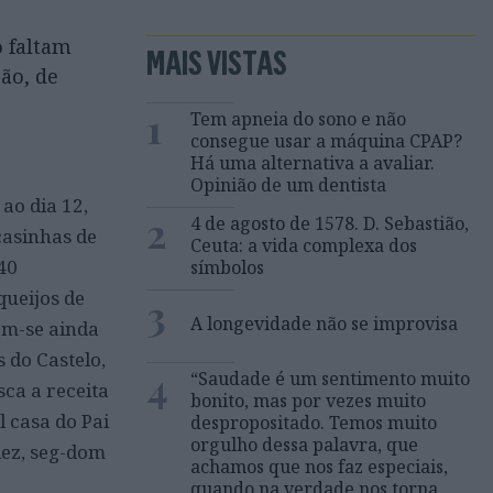
o faltam
MAIS VISTAS
ão, de
1
Tem apneia do sono e não
consegue usar a máquina CPAP?
Há uma alternativa a avaliar.
Opinião de um dentista
 ao dia 12,
2
4 de agosto de 1578. D. Sebastião,
casinhas de
Ceuta: a vida complexa dos
40
símbolos
queijos de
3
A longevidade não se improvisa
em-se ainda
 do Castelo,
4
“Saudade é um sentimento muito
ca a receita
bonito, mas por vezes muito
 casa do Pai
despropositado. Temos muito
orgulho dessa palavra, que
dez, seg-dom
achamos que nos faz especiais,
quando na verdade nos torna