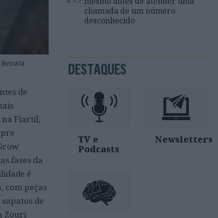
mesmo antes de atender uma
chamada de um número
desconhecido
: Renata
DESTAQUES
ntes de
mais
na Fiartil,
mpre
TV e
Newsletters
 Grow
Podcasts
as fases da
lidade é
, com peças
 sapatos de
a Zouri