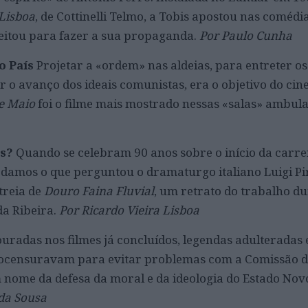
Lisboa
, de Cottinelli Telmo, a Tobis apostou nas comédi
eitou para fazer a sua propaganda.
Por Paulo Cunha
o País
Projetar a «ordem» nas aldeias, para entreter os
 o avanço dos ideais comunistas, era o objetivo do ci
e Maio
foi o filme mais mostrado nessas «salas» ambul
és?
Quando se celebram 90 anos sobre o início da carre
rdamos o que perguntou o dramaturgo italiano Luigi Pi
streia de
Douro Faina Fluvial
, um retrato do trabalho du
da Ribeira.
Por Ricardo Vieira Lisboa
uradas nos filmes já concluídos, legendas adulteradas 
utocensuravam para evitar problemas com a Comissão 
 nome da defesa da moral e da ideologia do Estado Nov
da Sousa