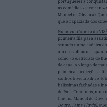
portugueses a conquistar
as comédias «serviram» o
Manoel de Oliveira? Que 
que a rapaziada dos cine
No novo número da VIS
primeira fila para assist
sentado numa cadeira do 
abrir os olhos de espant
como «o eletricista de 
de cena. Ao longo de mai
primeiras projeções e fil
sonhos Invicta Film e To
belíssimas fachadas e int
do País. Contamos, num t
Cinema Manoel de Oliveira
Douro, Faina Fluvial
, que