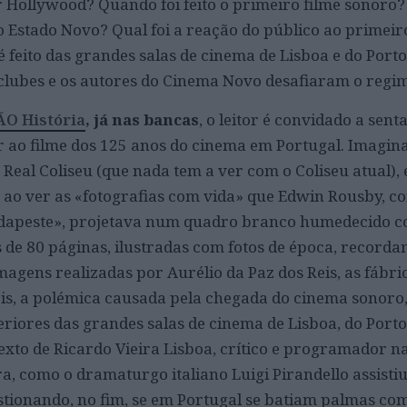
 Hollywood? Quando foi feito o primeiro filme sonoro
 Estado Novo? Qual foi a reação do público ao primeiro
é feito das grandes salas de cinema de Lisboa e do Port
clubes e os autores do Cinema Novo desafiaram o regi
ÃO História
, já nas bancas
, o leitor é convidado a sent
ir ao filme dos 125 anos do cinema em Portugal. Imagin
Real Coliseu (que nada tem a ver com o Coliseu atual), 
o ao ver as «fotografias com vida» que Edwin Rousby, c
Budapeste», projetava num quadro branco humedecido c
s de 80 páginas, ilustradas com fotos de época, recorda
magens realizadas por Aurélio da Paz dos Reis, as fábri
bis, a polémica causada pela chegada do cinema sonoro,
eriores das grandes salas de cinema de Lisboa, do Porto
exto de Ricardo Vieira Lisboa, crítico e programador n
, como o dramaturgo italiano Luigi Pirandello assistiu 
stionando, no fim, se em Portugal se batiam palmas com