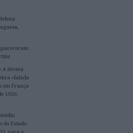
s
Helena
tuguesa,
a apareceram
tins
e
A Severa
.
obra «falada
as em França
de 1926,
stúdio
io do Estado
33, para a