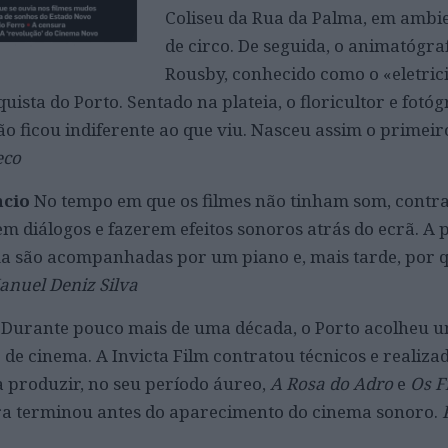
Coliseu da Rua da Palma, em ambi
de circo. De seguida, o animatógra
Rousby, conhecido como o «eletrici
uista do Porto. Sentado na plateia, o floricultor e fot
ão ficou indiferente ao que viu. Nasceu assim o primeir
eco
ncio
No tempo em que os filmes não tinham som, contr
m diálogos e fazerem efeitos sonoros atrás do ecrã. A p
ma são acompanhadas por um piano e, mais tarde, por q
anuel Deniz Silva
a
Durante pouco mais de uma década, o Porto acolheu 
de cinema. A Invicta Film contratou técnicos e realiza
a produzir, no seu período áureo,
A Rosa do Adro
e
Os F
ra terminou antes do aparecimento do cinema sonoro.