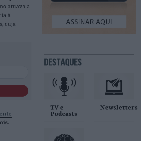
mo atuava a
ia à
, cuja
DESTAQUES
TV e
Newsletters
mente
Podcasts
ois.