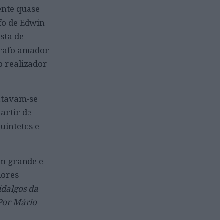
ente quase
fo de Edwin
sta de
ógrafo amador
o realizador
atavam-se
artir de
uintetos e
um grande e
dores
idalgos da
Por Mário