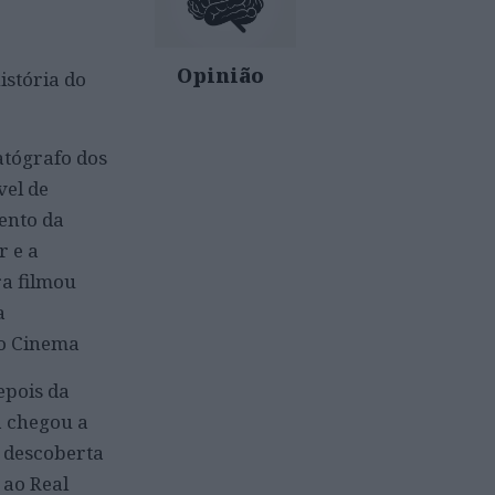
Opinião
istória do
tógrafo dos
vel de
ento da
r e a
ra filmou
a
o Cinema
epois da
a chegou a
a descoberta
 ao Real