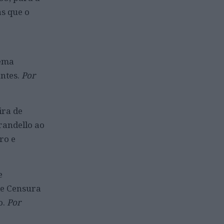
as que o
nema
antes.
Por
ira de
randello ao
ro e
e
de Censura
o.
Por