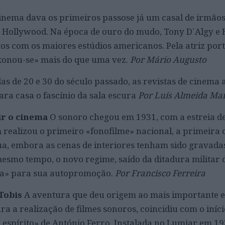
inema dava os primeiros passose já um casal de irmão
 Hollywood. Na época de ouro do mudo, Tony D´Algy e 
os com os maiores estúdios americanos. Pela atriz por
xonou-se» mais do que uma vez.
Por Mário Augusto
as de 20 e 30 do século passado, as revistas de cinem
ara casa o fascínio da sala escura
Por Luís Almeida Mar
vir o cinema
O sonoro chegou em 1931, com a estreia d
m realizou o primeiro «fonofilme» nacional, a primeira 
ua, embora as cenas de interiores tenham sido gravad
mesmo tempo, o novo regime, saído da ditadura militar 
ma» para sua autopromoção.
Por Francisco Ferreira
 Tobis
A aventura que deu origem ao mais importante e
a a realização de filmes sonoros, coincidiu com o iníc
o espírito» de António Ferro. Instalada no Lumiar em 19