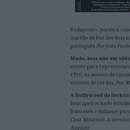
Budapeste», partiu à conq
Aurélio da Paz dos Reis n
português
Por João Pach
Mudo, mas não em silê
atores para representare
1910, as sessões de cine
sextetos de cordas.
Por M
A Hollywood da Invict
bem apetrechado estúdio 
franceses e italianos par
Casa Mourisca
. A aventu
Augusto