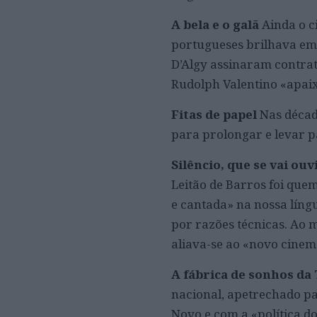
A bela e o galã
Ainda o c
portugueses brilhava em
D’Algy assinaram contrat
Rudolph Valentino «apai
Fitas de papel
Nas décad
para prolongar e levar p
Silêncio, que se vai ou
Leitão de Barros foi que
e cantada» na nossa líng
por razões técnicas. Ao 
aliava-se ao «novo cine
A fábrica de sonhos da
nacional, apetrechado par
Novo e com a «política d