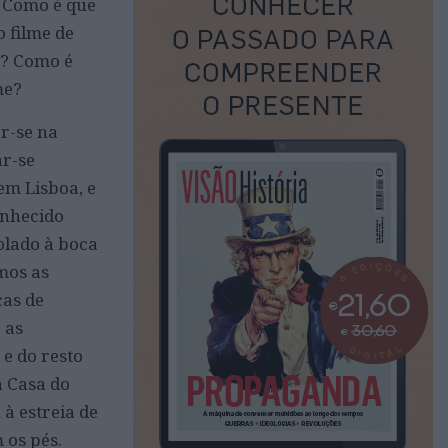
? Como é que
 filme de
o? Como é
me?
ar-se na
ar-se
em Lisboa, e
onhecido
olado à boca
mos as
cas de
 as
 e do resto
a Casa do
à estreia de
 os pés.