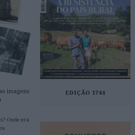
das imagens
EDIÇÃO 1744
a
ês? Onde era
os