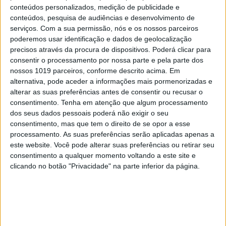
conteúdos personalizados, medição de publicidade e
A terra prometida
Hoje um país com 330 milhões
conteúdos, pesquisa de audiências e desenvolvimento de
serviços.
Com a sua permissão, nós e os nossos parceiros
de habitantes, os Estados Unidos têm sido pátria de
poderemos usar identificação e dados de geolocalização
acolhimento para muitos dos que fogem à pobreza,
precisos através da procura de dispositivos. Poderá clicar para
a perseguições políticas ou religiosas. Mas que
consentir o processamento por nossa parte e pela parte dos
nossos 1019 parceiros, conforme descrito acima. Em
sempre teve dificuldades em conviver com a sua
alternativa, pode aceder a informações mais pormenorizadas e
diversidade
.
Por Emília Caetano
alterar as suas preferências antes de consentir ou recusar o
consentimento.
Tenha em atenção que algum processamento
dos seus dados pessoais poderá não exigir o seu
consentimento, mas que tem o direito de se opor a esse
processamento. As suas preferências serão aplicadas apenas a
este website. Você pode alterar suas preferências ou retirar seu
consentimento a qualquer momento voltando a este site e
clicando no botão "Privacidade" na parte inferior da página.