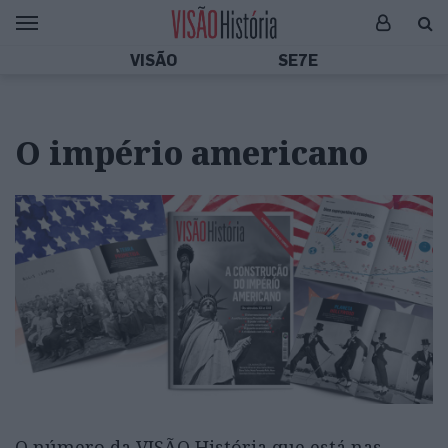
VISÃO
SE7E
O império americano
O número da VISÃO História que está nas