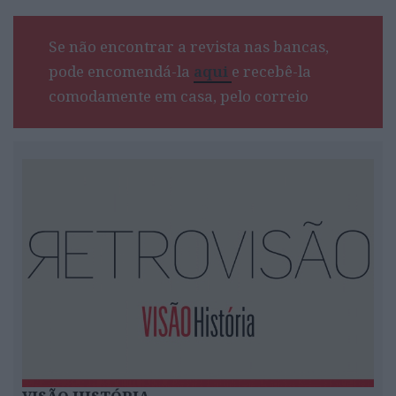
Se não encontrar a revista nas bancas,
pode encomendá-la
aqui
e recebê-la
comodamente em casa, pelo correio