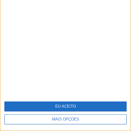
TUDO É POLÍTICA
A fome dos deuses dos mercados
engole o País
MAIS ARTIGOS
MAIS NOTÍCIAS
EU ACEITO
MAIS OPÇÕES