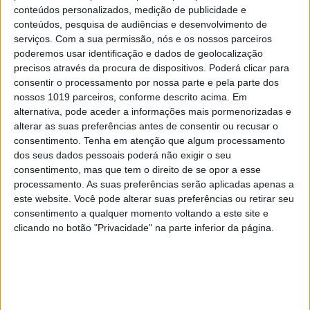
conteúdos personalizados, medição de publicidade e
conteúdos, pesquisa de audiências e desenvolvimento de
OPINIÃO
serviços.
Com a sua permissão, nós e os nossos parceiros
Opinião | Videojogos: uma
poderemos usar identificação e dados de geolocalização
experiência de socialização
precisos através da procura de dispositivos. Poderá clicar para
consentir o processamento por nossa parte e pela parte dos
nossos 1019 parceiros, conforme descrito acima. Em
alternativa, pode aceder a informações mais pormenorizadas e
alterar as suas preferências antes de consentir ou recusar o
consentimento.
Tenha em atenção que algum processamento
dos seus dados pessoais poderá não exigir o seu
consentimento, mas que tem o direito de se opor a esse
processamento. As suas preferências serão aplicadas apenas a
este website. Você pode alterar suas preferências ou retirar seu
consentimento a qualquer momento voltando a este site e
clicando no botão "Privacidade" na parte inferior da página.
PENSAR
Cem anos depois, Giverny volta a
contar a história de Monet