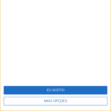
Salgueiro Maia, o herói a
contragosto
EU ACEITO
MAIS OPÇÕES