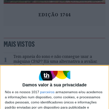
EDIÇÃO 1744
MAIS VISTOS
1
Tem apneia do sono e não consegue usar a
máquina CPAP? Há uma alternativa a avaliar.
Opinião de um dentista
2
4 de agosto de 1578. D. Sebastião, Ceuta: a vida
complexa dos símbolos
Damos valor à sua privacidade
3
Nós e os nossos 1017
parceiros
armazenamos e/ou acedemos
A longevidade não se improvisa
a informações num dispositivo, como cookies, e processamos
dados pessoais, como identificadores únicos e informações
4
padrão enviadas por um dispositivo para publicidade e