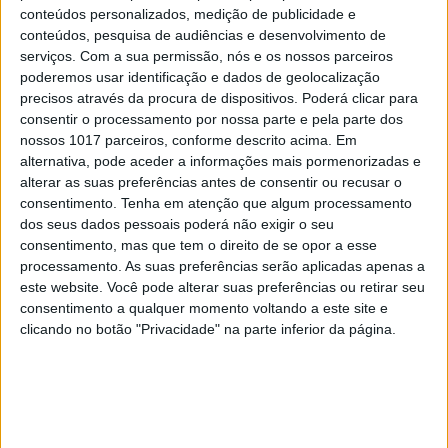
Os dois primeiros presidentes da Gulbenkian
conteúdos personalizados, medição de publicidade e
conteúdos, pesquisa de audiências e desenvolvimento de
5
“Saudade é um sentimento muito bonito, mas por
serviços.
Com a sua permissão, nós e os nossos parceiros
vezes muito despropositado. Temos muito
poderemos usar identificação e dados de geolocalização
orgulho dessa palavra, que achamos que nos faz
precisos através da procura de dispositivos. Poderá clicar para
especiais, quando na verdade nos torna
consentir o processamento por nossa parte e pela parte dos
cobardes’’
nossos 1017 parceiros, conforme descrito acima. Em
alternativa, pode aceder a informações mais pormenorizadas e
6
Cuidados de saúde domiciliários: não podemos
alterar as suas preferências antes de consentir ou recusar o
continuar a responder a uma nova realidade com
consentimento.
Tenha em atenção que algum processamento
modelos concebidos no passado
dos seus dados pessoais poderá não exigir o seu
7
consentimento, mas que tem o direito de se opor a esse
Os Lusíadas são um hospital e Guerra Junqueiro
processamento. As suas preferências serão aplicadas apenas a
uma avenida
este website. Você pode alterar suas preferências ou retirar seu
8
consentimento a qualquer momento voltando a este site e
Os novos capitães da areia
clicando no botão "Privacidade" na parte inferior da página.
9
Goodbye, Nick Cave