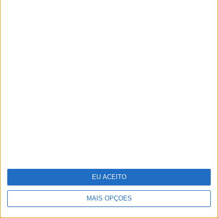
Keep the coins, I want change: um
mapa para a sustentabilidade
empresarial em 2025
EU ACEITO
Ovos "ilibados" no caso do
colesterol
MAIS OPÇÕES