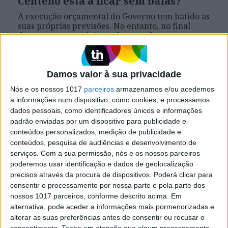
Centeno está a ficar sem balas?
A execução orçamental do Governo tem batido as
suas próprias previsões. No entanto, no final
deste ano e no próximo, algumas das armas
usadas poderão desaparecer ou tornar-se
irrelevantes. Alcançar um défice zero em 2019 é
uma possibilidade real, mas não sem sérios
obstáculos.
Damos valor à sua privacidade
Nós e os nossos 1017
parceiros
armazenamos e/ou acedemos
a informações num dispositivo, como cookies, e processamos
dados pessoais, como identificadores únicos e informações
Exame
padrão enviadas por um dispositivo para publicidade e
conteúdos personalizados, medição de publicidade e
conteúdos, pesquisa de audiências e desenvolvimento de
serviços.
Com a sua permissão, nós e os nossos parceiros
poderemos usar identificação e dados de geolocalização
precisos através da procura de dispositivos. Poderá clicar para
consentir o processamento por nossa parte e pela parte dos
nossos 1017 parceiros, conforme descrito acima. Em
alternativa, pode aceder a informações mais pormenorizadas e
alterar as suas preferências antes de consentir ou recusar o
EXAME