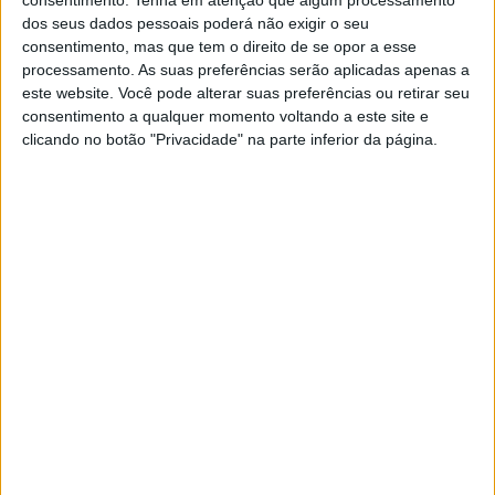
consentimento.
Tenha em atenção que algum processamento
Teodora continua mais otimista do
dos seus dados pessoais poderá não exigir o seu
que Centeno
consentimento, mas que tem o direito de se opor a esse
processamento. As suas preferências serão aplicadas apenas a
O Conselho das Finanças Públicas (CFP) mantém
este website. Você pode alterar suas preferências ou retirar seu
a sua previsão de défice orçamental para este
ano em 0,5% do produto interno bruto (PIB). Um
consentimento a qualquer momento voltando a este site e
valor mais baixo do que espera o Ministério das
clicando no botão "Privacidade" na parte inferior da página.
Finanças.
EDITORIAL