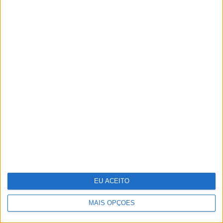
O futuro começou esta noite. Como
foi preparado o 25 de Abril
EU ACEITO
MAIS OPÇÕES