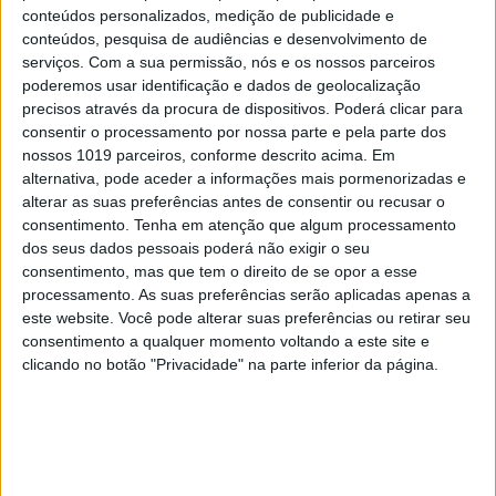
conteúdos personalizados, medição de publicidade e
Cores vivas para identificação:
Vista os seus
conteúdos, pesquisa de audiências e desenvolvimento de
filhos com cores fortes e constantes. Facilita o
serviços.
Com a sua permissão, nós e os nossos parceiros
reconhecimento imediato da criança.
poderemos usar identificação e dados de geolocalização
precisos através da procura de dispositivos. Poderá clicar para
4. A preparação cívica e a formação
consentir o processamento por nossa parte e pela parte dos
nossos 1019 parceiros, conforme descrito acima. Em
alternativa, pode aceder a informações mais pormenorizadas e
A prevenção completa-se com a capacitação dos
alterar as suas preferências antes de consentir ou recusar o
consentimento.
Tenha em atenção que algum processamento
adultos e das próprias crianças para agir em caso
dos seus dados pessoais poderá não exigir o seu
de necessidade:
consentimento, mas que tem o direito de se opor a esse
processamento. As suas preferências serão aplicadas apenas a
Meios de auxílio visíveis:
Mantenha um
este website. Você pode alterar suas preferências ou retirar seu
telefone sempre à mão e um varão ou gancho
consentimento a qualquer momento voltando a este site e
clicando no botão "Privacidade" na parte inferior da página.
de salvamento próximo da piscina, para que
qualquer pessoa — mesmo quem não sabe
nadar — consiga agir de imediato para salvar
a criança.