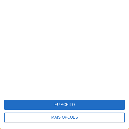
Celebrar a Páscoa com
escapadinhas para todos
EU ACEITO
MAIS OPÇÕES