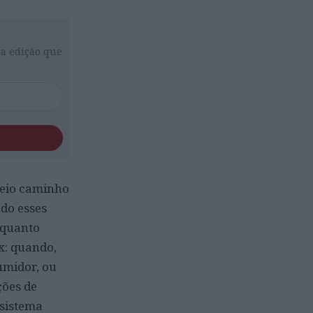
da edição que
meio caminho
do esses
nquanto
x: quando,
umidor, ou
ões de
 sistema