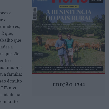
ores e
ue a
sumidores,
 É que,
rabalho que
dades a
as que são
entro
nsumidor, é
 a família;
não é muito
EDIÇÃO 1744
 PIB nos
licidade nas
nem tanto