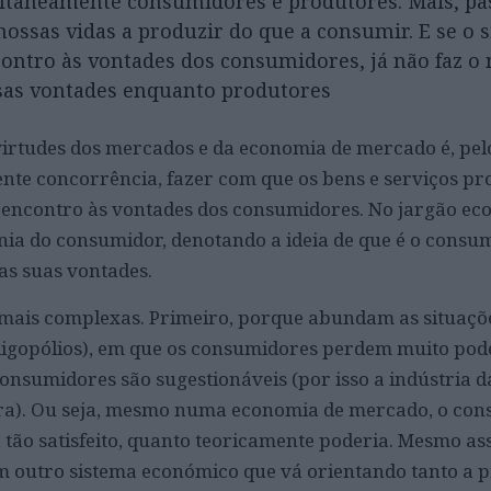
ltaneamente consumidores e produtores. Mais, p
ossas vidas a produzir do que a consumir. E se o s
ncontro às vontades dos consumidores, já não faz 
ssas vontades enquanto produtores
irtudes dos mercados e da economia de mercado é, pe
ente concorrência, fazer com que os bens e serviços pr
encontro às vontades dos consumidores. No jargão ec
nia do consumidor, denotando a ideia de que é o cons
as suas vontades.
o mais complexas. Primeiro, porque abundam as situaçõ
igopólios), em que os consumidores perdem muito pode
onsumidores são sugestionáveis (por isso a indústria d
era). Ou seja, mesmo numa economia de mercado, o co
 tão satisfeito, quanto teoricamente poderia. Mesmo as
m outro sistema económico que vá orientando tanto a 