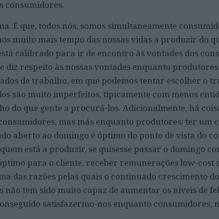
os consumidores.
a. É que, todos nós, somos simultaneamente consumid
os muito mais tempo das nossas vidas a produzir do q
 está calibrado para ir de encontro às vontades dos con
e diz respeito às nossas vontades enquanto produtores.
ados de trabalho, em que podemos tentar escolher o t
os são muito imperfeitos, tipicamente com menos enti
lho do que gente a procurá-los. Adicionalmente, há cois
consumidores, mas más enquanto produtores: ter um c
do aberto ao domingo é óptimo do ponto de vista do co
 quem está a produzir, se quisesse passar o domingo com
óptimo para o cliente, receber remunerações low-cost 
 uma das razões pelas quais o continuado crescimento do
s não tem sido muito capaz de aumentar os níveis de fe
conseguido satisfazermo-nos enquanto consumidores, 