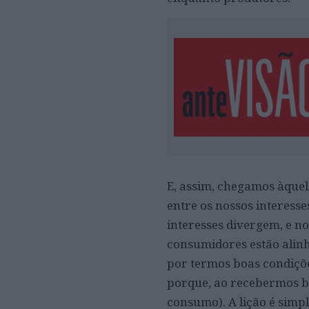
E, assim, chegamos àquel
entre os nossos interess
interesses divergem, e n
consumidores estão alinh
por termos boas condiçõ
porque, ao recebermos b
consumo). A lição é simp