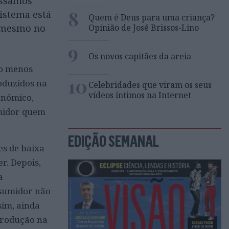
assamos
8
istema está
Quem é Deus para uma criança?
Opinião de José Brissos-Lino
o mesmo no
9
Os novos capitães da areia
lo menos
10
oduzidos na
Celebridades que viram os seus
vídeos íntimos na Internet
onómico,
umidor quem
EDIÇÃO SEMANAL
es de baixa
r. Depois,
a
nsumidor não
sim, ainda
produção na