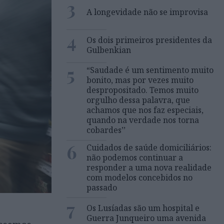
3
A longevidade não se improvisa
4
Os dois primeiros presidentes da
Gulbenkian
5
“Saudade é um sentimento muito
bonito, mas por vezes muito
despropositado. Temos muito
orgulho dessa palavra, que
achamos que nos faz especiais,
quando na verdade nos torna
cobardes’’
6
Cuidados de saúde domiciliários:
não podemos continuar a
responder a uma nova realidade
com modelos concebidos no
passado
7
Os Lusíadas são um hospital e
Guerra Junqueiro uma avenida