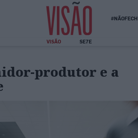
#NÃOFECH
VISÃO
SE7E
idor-produtor e a
e