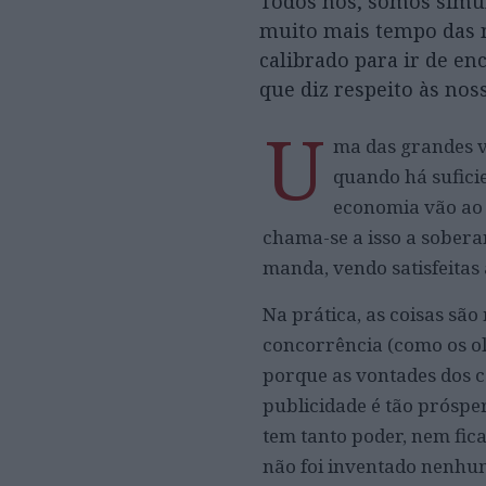
Todos nós, somos simu
muito mais tempo das n
calibrado para ir de e
que diz respeito às no
U
ma das grandes v
quando há sufici
economia vão ao 
chama-se a isso a sobera
manda, vendo satisfeitas 
Na prática, as coisas sã
concorrência (como os ol
porque as vontades dos c
publicidade é tão prósp
tem tanto poder, nem fica
não foi inventado nenhu