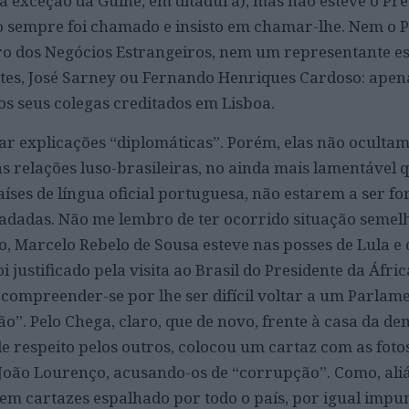
a exceção da Guiné, em ditadura), mas não esteve o Pre
 sempre foi chamado e insisto em chamar-lhe. Nem o P
ro dos Negócios Estrangeiros, nem um representante es
tes, José Sarney ou Fernando Henriques Cardoso: apen
s seus colegas creditados em Lisboa.
ar explicações “diplomáticas”. Porém, elas não ocultam
as relações luso-brasileiras, no ainda mais lamentável 
aíses de língua oficial portuguesa, não estarem a ser for
adas. Não me lembro de ter ocorrido situação semelh
o, Marcelo Rebelo de Sousa esteve nas posses de Lula e 
i justificado pela visita ao Brasil do Presidente da Áfric
 compreender-se por lhe ser difícil voltar a um Parlam
rão”. Pelo Chega, claro, que de novo, frente à casa da d
e respeito pelos outros, colocou um cartaz com as fotos
 João Lourenço, acusando-os de “corrupção”. Como, aliá
em cartazes espalhado por todo o país, por igual imp