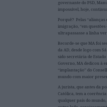
governante do PSD, Manue
impossível, hoje, continu
Porquê? Pelas “alianças 
imigração, “em questões 
ultrapassasse a linha ver
Recorde-se que MA foi se
da AD, desde logo com Sá
sido secretária de Estad
Governo, MA dedicou à e
“implantação” do Conselh
mundo com maior presen
A jurista, que antes da p
Católica, tem a coerênci
qualquer país do mundo, 
outro lado, corajosament