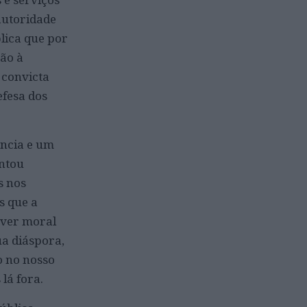
autoridade
lica que por
ão à
 convicta
efesa dos
ência e um
entou
s nos
s que a
ever moral
ua diáspora,
o no nosso
lá fora.