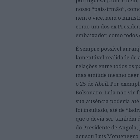
portuguesa (com, e bem, 
nosso “país-irmão”, como
nem o vice, nem o minist
como um dos ex Presiden
embaixador, como todos o
É sempre possível arranj
lamentável realidade de 
relações entre todos os p
mas amiúde mesmo degrad
o 25 de Abril. Por exempl
Bolsonaro. Lula não vir fo
sua ausência poderia até
foi insultado, até de “lad
que o devia ser também d
do Presidente de Angola,
acusou Luís Montenegro 