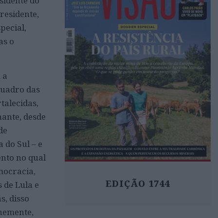
sidente do
residente,
pecial,
as o
 a
quadro das
talecidas,
ante, desde
de
a do Sul – e
ento no qual
emocracia,
EDIÇÃO 1744
 de Lula e
s, disso
unemente,