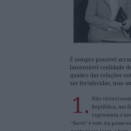
É sempre possível arran
lamentável realidade de
quadro das relações ent
ser fortalecidas, mas
1.
Não vi/ouvi assi
República, um fa
representa o mel
“facto” é este: na posse e