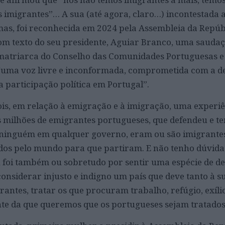
s imigrantes”… A sua (até agora, claro…) incontestada 
mas, foi reconhecida em 2024 pela Assembleia da Repúb
m texto do seu presidente, Aguiar Branco, uma saudaç
 matriarca do Conselho das Comunidades Portuguesas e
 “uma voz livre e inconformada, comprometida com a d
a participação política em Portugal”.
is, em relação à emigração e à imigração, uma experi
 milhões de emigrantes portugueses, que defendeu e t
 ninguém em qualquer governo, eram ou são imigrante
dos pelo mundo para que partiram. E não tenho dúvida
 foi também ou sobretudo por sentir uma espécie de d
onsiderar injusto e indigno um país que deve tanto à s
rantes, tratar os que procuram trabalho, refúgio, exíli
ente da que queremos que os portugueses sejam tratados 