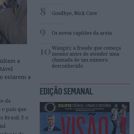
8
Goodbye, Nick Cave
9
Os novos capitães da areia
10
Wangiri: a fraude que começa
mesmo antes de atender uma
chamada de um número
cultam a
desconhecido
tável
ão estarem a
EDIÇÃO SEMANAL
te da
 o país que
 Brasil. E o
ial