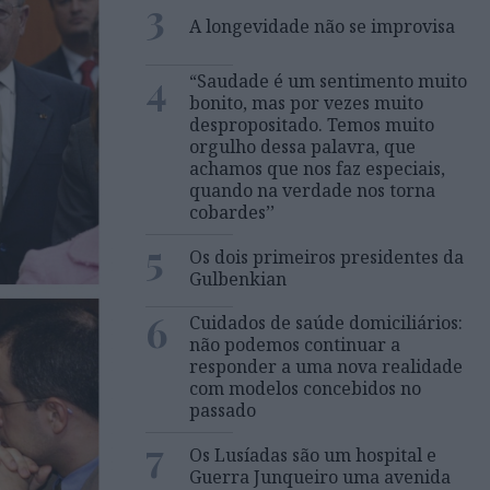
3
A longevidade não se improvisa
4
“Saudade é um sentimento muito
bonito, mas por vezes muito
despropositado. Temos muito
orgulho dessa palavra, que
achamos que nos faz especiais,
quando na verdade nos torna
cobardes’’
5
Os dois primeiros presidentes da
Gulbenkian
6
Cuidados de saúde domiciliários:
não podemos continuar a
responder a uma nova realidade
com modelos concebidos no
passado
7
Os Lusíadas são um hospital e
Guerra Junqueiro uma avenida