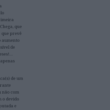
a
elo
rimeira
o Chega, que
, que prevê
ao aumento
sível de
meses!…
r apenas
ica(s) de um
urante
u não com
m o devido
putada e