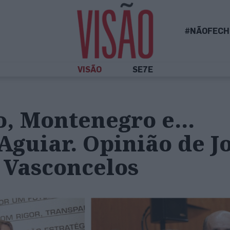
#NÃOFECH
VISÃO
SE7E
o, Montenegro e…
guiar. Opinião de J
 Vasconcelos