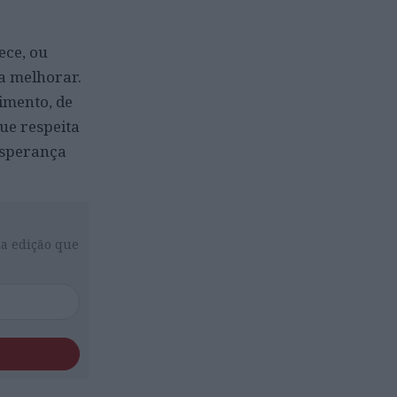
ece, ou
 a melhorar.
imento, de
ue respeita
esperança
da edição que