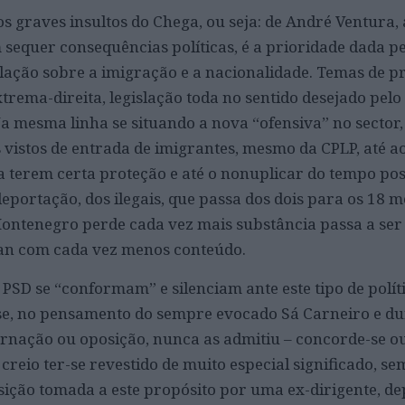
os graves insultos do Chega, ou seja: de André Ventura, 
sequer consequências políticas, é a prioridade dada p
slação sobre a imigração e a nacionalidade. Temas de p
xtrema-direita, legislação toda no sentido desejado pel
 mesma linha se situando a nova “ofensiva” no sector
s vistos de entrada de imigrantes, mesmo da CPLP, até 
 terem certa proteção e até o nonuplicar do tempo pos
deportação, dos ilegais, que passa dos dois para os 18 
Montenegro perde cada vez mais substância passa a se
an com cada vez menos conteúdo.
PSD se “conformam” e silenciam ante este tipo de polít
ese, no pensamento do sempre evocado Sá Carneiro e d
rnação ou oposição, nunca as admitiu – concorde-se o
 creio ter-se revestido de muito especial significado, se
sição tomada a este propósito por uma ex-dirigente, de