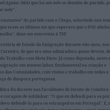
l Aguiar (MA) que há um mês se demitiu do partido, po
ar nele”.
constantes” do partido com o Chega, sobretudo nos te
que eram as últimas em que esperava que o PSD alinha
melha”, disse em entrevista à TSF.
cretária de Estado da Emigração durante oito anos, no
 Carneiro, de que era uma admiradora quase devota, de
o do Trabalho com Mota Pinto. Já como deputada, antes 
migração um intenso labor, fundamental na criação e
o das Comunidades, com visitas e trabalho em todas a 
ça de diáspora portuguesa.
olítica foi docente nas Faculdades de Direito de Coimbra
a e coragem de sublinhar: “O que eu defendi para os po
devo defendê-lo para os estrangeiros em Portugal”. E, 
e afirmou que “nós não temos imigrantes a mais, temos