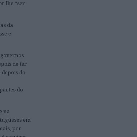
r lhe “ser
mas da
sse e
s governos
pois de ter
e depois do
partes do
 e na
rtugueses em
mais, por
 é serviços