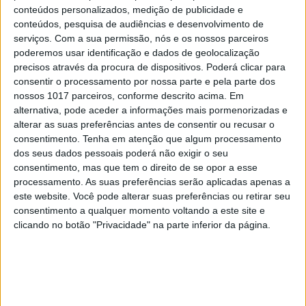
conteúdos personalizados, medição de publicidade e
conteúdos, pesquisa de audiências e desenvolvimento de
serviços.
Com a sua permissão, nós e os nossos parceiros
MAIS VISTOS
poderemos usar identificação e dados de geolocalização
precisos através da procura de dispositivos. Poderá clicar para
consentir o processamento por nossa parte e pela parte dos
1
Tem apneia do sono e não consegue usar a
nossos 1017 parceiros, conforme descrito acima. Em
máquina CPAP? Há uma alternativa a avaliar.
alternativa, pode aceder a informações mais pormenorizadas e
Opinião de um dentista
alterar as suas preferências antes de consentir ou recusar o
2
consentimento.
Tenha em atenção que algum processamento
4 de agosto de 1578. D. Sebastião, Ceuta: a vida
dos seus dados pessoais poderá não exigir o seu
complexa dos símbolos
consentimento, mas que tem o direito de se opor a esse
3
processamento. As suas preferências serão aplicadas apenas a
A longevidade não se improvisa
este website. Você pode alterar suas preferências ou retirar seu
consentimento a qualquer momento voltando a este site e
4
clicando no botão "Privacidade" na parte inferior da página.
“Saudade é um sentimento muito bonito, mas por
vezes muito despropositado. Temos muito
orgulho dessa palavra, que achamos que nos faz
especiais, quando na verdade nos torna
cobardes’’