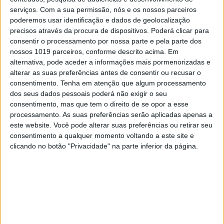
serviços.
Com a sua permissão, nós e os nossos parceiros
poderemos usar identificação e dados de geolocalização
precisos através da procura de dispositivos. Poderá clicar para
consentir o processamento por nossa parte e pela parte dos
nossos 1019 parceiros, conforme descrito acima. Em
alternativa, pode aceder a informações mais pormenorizadas e
alterar as suas preferências antes de consentir ou recusar o
consentimento.
Tenha em atenção que algum processamento
SOCIEDADE
dos seus dados pessoais poderá não exigir o seu
Recluso argelino que fugiu à porta
consentimento, mas que tem o direito de se opor a esse
da Relação de Lisboa tentou
processamento. As suas preferências serão aplicadas apenas a
cometer suicídio na viagem de
este website. Você pode alterar suas preferências ou retirar seu
regresso à capital. DGRSP abriu
consentimento a qualquer momento voltando a este site e
inquérito
clicando no botão "Privacidade" na parte inferior da página.
Abdelkader Eddouh tentou pôr termo à própria
vida quando estava a ser transportado para a
cadeia de alta segurança de Monsanto. Guardas
prisionais tiveram de parar carrinha celular em
plena A2, para travar ação do recluso argelino.
DGRSP está a investigar o incidente