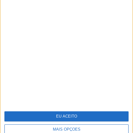
TERMOS E CONDIÇÕES DE UTILIZAÇÃO
POLÍTICA DE PRIVACIDADDE
POLÍTICA DE COOKIES
Copyright © Trust in News. Todos os direitos reservados.
EU ACEITO
MAIS OPÇÕES