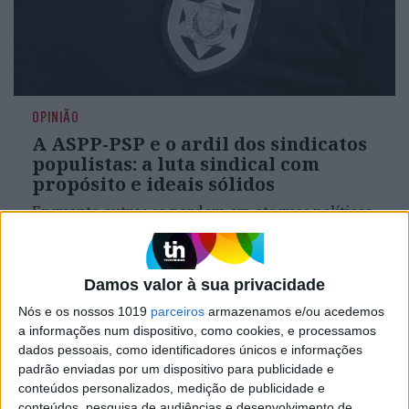
OPINIÃO
A ASPP-PSP e o ardil dos sindicatos
populistas: a luta sindical com
propósito e ideais sólidos
Enquanto outros se perdem em ataques políticos
e promessas de melhoria imediata e “certezas”
sem fundamento, a ASPP-PSP tem vindo a
mostrar, de forma consistente, que a sua luta se
pauta por princípios que vão muito além do
Damos valor à sua privacidade
populismo barato
Nós e os nossos 1019
parceiros
armazenamos e/ou acedemos
a informações num dispositivo, como cookies, e processamos
dados pessoais, como identificadores únicos e informações
padrão enviadas por um dispositivo para publicidade e
conteúdos personalizados, medição de publicidade e
conteúdos, pesquisa de audiências e desenvolvimento de