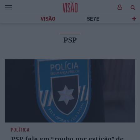
VISÃO
SE7E
PSP
POLÍTICA
PSP fala em “roubo por esticão” de