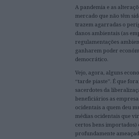
A pandemia e as alteraçõ
mercado que não têm sido
trazem agarradas o perig
danos ambientais (as em
regulamentações ambienta
ganharem poder económico
democrático.
Vejo, agora, alguns econ
“tarde piaste”. É que f
sacerdotes da liberaliza
beneficiários as empresas
ocidentais a quem deu mu
médias ocidentais que vi
certos bens importados) e
profundamente ameaçados.