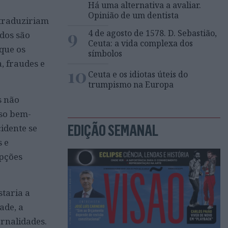
Há uma alternativa a avaliar.
Opinião de um dentista
 traduziriam
9
4 de agosto de 1578. D. Sebastião,
ados são
Ceuta: a vida complexa dos
que os
símbolos
, fraudes e
10
Ceuta e os idiotas úteis do
trumpismo na Europa
s não
sso bem-
EDIÇÃO SEMANAL
idente se
s e
upções
staria a
ade, a
ernalidades.