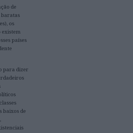
ação de
 baratas
s), os
o existem
sses países
dente
o para dizer
erdadeiros
s
líticos
classes
s baixos de
,
istenciais