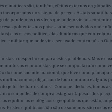
es climáticas são, também, efeitos externos da globaliz
 incorporados no sistema de preços. As tais sapatilhas
o de pandemias (os vírus que podem vir nos contentore
presas poluentes nos países subdesenvolvidos onde nã
is) e os riscos políticos das ditaduras que controlam e
 e militar que pode vir a ser usado contra nós, o Oci
omistas a despertarem para estes problemas. Mas é cas
oram muitos os economistas que se comportaram como v
ção do comércio internacional, que teve como principai
 multinacionais, oligarcas de todo o mundo e alguns po
ito jeito “fechar os olhos”. Como perdedores, temos as 
ram o seu poder de compra estagnar (apesar dos preço
 os equilíbrios ecológicos e geopolíticos que estão, hoje
 E estes equilíbrios não são de somenos: são riscos ex