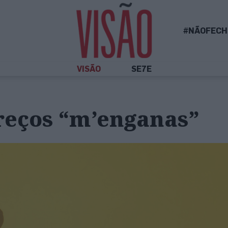
#NÃOFECH
VISÃO
SE7E
reços “m’enganas”