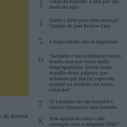
3
Covas do Barroso: A luta por um
modo de vida
4
Quem é Deus para uma criança?
Opinião de José Brissos-Lino
5
A longevidade não se improvisa
6
“Saudade é um sentimento muito
bonito, mas por vezes muito
despropositado. Temos muito
orgulho dessa palavra, que
achamos que nos faz especiais,
quando na verdade nos torna
cobardes’’
7
Os Lusíadas são um hospital e
Guerra Junqueiro uma avenida
r de dormir
8
Tem apneia do sono e não
consegue usar a máquina CPAP?