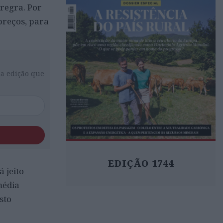
regra. Por
preços, para
da edição que
EDIÇÃO 1744
 jeito
média
sto