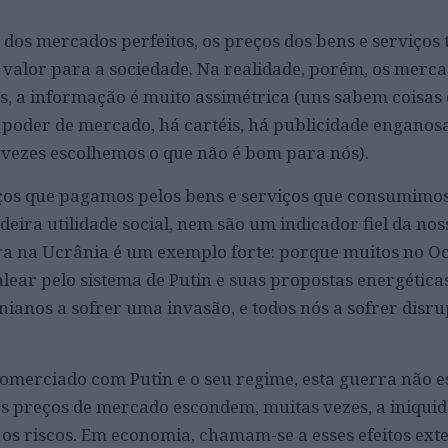
dos mercados perfeitos, os preços dos bens e serviços
 valor para a sociedade. Na realidade, porém, os merc
s, a informação é muito assimétrica (uns sabem coisas 
poder de mercado, há cartéis, há publicidade enganosa
s vezes escolhemos o que não é bom para nós).
eços que pagamos pelos bens e serviços que consumimo
eira utilidade social, nem são um indicador fiel da no
erra na Ucrânia é um exemplo forte: porque muitos no Oc
lear pelo sistema de Putin e suas propostas energética
anianos a sofrer uma invasão, e todos nós a sofrer disr
comerciado com Putin e o seu regime, esta guerra não e
os preços de mercado escondem, muitas vezes, a iniquid
 os riscos. Em economia, chamam-se a esses efeitos ext