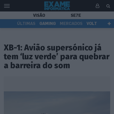
VISÃO
SE7E
ÚLTIMAS
GAMING
MERCADOS
VOLT
EI TV
TESTES
ASSINANTES
XB-1: Avião supersónico já
tem ‘luz verde’ para quebrar
a barreira do som