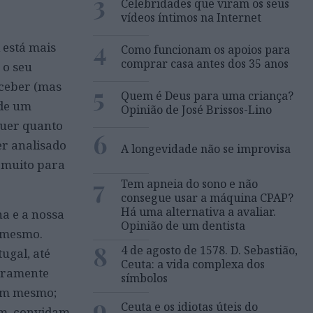
3
Celebridades que viram os seus
vídeos íntimos na Internet
4
 está mais
Como funcionam os apoios para
comprar casa antes dos 35 anos
 o seu
rceber (mas
5
Quem é Deus para uma criança?
 de um
Opinião de José Brissos-Lino
quer quanto
6
er analisado
A longevidade não se improvisa
á muito para
7
Tem apneia do sono e não
consegue usar a máquina CPAP?
Há uma alternativa a avaliar.
a e a nossa
Opinião de um dentista
m mesmo.
8
4 de agosto de 1578. D. Sebastião,
ugal, até
Ceuta: a vida complexa dos
doramente
símbolos
iam mesmo;
9
Ceuta e os idiotas úteis do
em, convidam