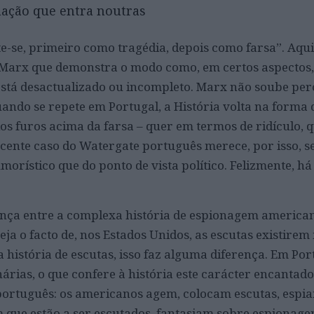
mação que entra noutras
te-se, primeiro como tragédia, depois como farsa”. Aqui
Marx que demonstra o modo como, em certos aspectos,
stá desactualizado ou incompleto. Marx não soube pe
ando se repete em Portugal, a História volta na forma
ios furos acima da farsa – quer em termos de ridículo, 
ecente caso do Watergate português merece, por isso, s
morístico que do ponto de vista político. Felizmente, h
nça entre a complexa história de espionagem american
ja o facto de, nos Estados Unidos, as escutas existire
história de escutas, isso faz alguma diferença. Em Port
nárias, o que confere à história este carácter encanta
português: os americanos agem, colocam escutas, esp
 que estão a ser escutados, fantasiam sobre espionag