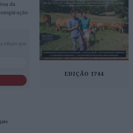
fesa da
 conspiração
da edição que
EDIÇÃO 1744
gate