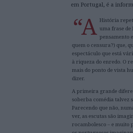
em Portugal, é a infor
“A
História repe
uma frase de 
pensamento e
quem o censura?) que, qu
espectáculo que está vár
à riqueza do enredo. O r
mais do ponto de vista hu
dizer.
A primeira grande difere
soberba comédia talvez se
Parecendo que não, numa 
ver, as escutas são imagi
rocambolesco – e muito 
os portugueses imaginam