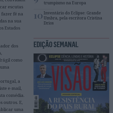
trumpismo na Europa
car escutas
10
Inventário do Eclipse: Grande
 fazer fé na
Umbra, pela escritora Cristina
das na sua
Drios
os Estados
EDIÇÃO SEMANAL
mador dos
,
frágil como
e uma
ortugal, a
ste e-mail,
sta comédia.
 outros. E,
ublicar uma