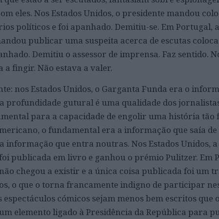
com eles. Nos Estados Unidos, o presidente mandou colo
ios políticos e foi apanhado. Demitiu-se. Em Portugal, a
mandou publicar uma suspeita acerca de escutas coloca
apanhado. Demitiu o assessor de imprensa. Faz sentido. N
a a fingir. Não estava a valer.
te: nos Estados Unidos, o Garganta Funda era o infor
 a profundidade gutural é uma qualidade dos jornalistas
damental para a capacidade de engolir uma história tão 
mericano, o fundamental era a informação que saía d
 a informação que entra noutras. Nos Estados Unidos, a
 foi publicada em livro e ganhou o prémio Pulitzer. Em P
não chegou a existir e a única coisa publicada foi um tri
cos, o que o torna francamente indigno de participar ne
 espectáculos cómicos sejam menos bem escritos que os
um elemento ligado à Presidência da República para p