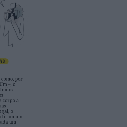
IVO
 como, por
Um –, o
Unidos
os
s corpo a
uas
gal, o
ta tiram um
 cada um