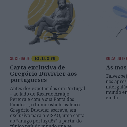
SOCIEDADE
EXCLUSIVO
BOCA DO I
Carta exclusiva de
As mos
Gregório Duvivier aos
Talvez se
portugueses
nos apres
intergalá
Antes dos espetáculos em Portugal
mundo em
– ao lado de Ricardo Araújo
em fá
Pereira e com a sua Porta dos
Fundos –, o humorista brasileiro
Gregório Duvivier escreve, em
exclusivo para a VISÃO, uma carta
ao “amigo português” a partir do
“único país do mundo que se