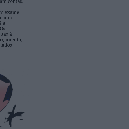
ram contas.
um exame
o uma
é a
 Os
ntas à
Orçamento,
ltados