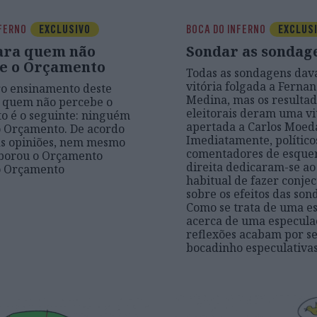
NFERNO
EXCLUSIVO
BOCA DO INFERNO
EXCLUS
ara quem não
Sondar as sondag
e o Orçamento
Todas as sondagens da
vitória folgada a Ferna
o ensinamento deste
Medina, mas os resultad
a quem não percebe o
eleitorais deram uma vi
o é o seguinte: ninguém
apertada a Carlos Moed
o Orçamento. De acordo
Imediatamente, político
as opiniões, nem mesmo
comentadores de esque
borou o Orçamento
direita dedicaram-se ao
o Orçamento
habitual de fazer conje
sobre os efeitos das son
Como se trata de uma e
acerca de uma especulaç
reflexões acabam por s
bocadinho especulativa