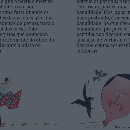
o que o partido morreu
porque os partidos fize
alente a dar por
Dito assim, parece uma
a uma festa quando os
banalidade. Mas, após 
s da discoteca já estão
mais profundo, é mesm
cadeiras de pernas para o
banalidade. Só que não 
a das mesas. São
banalidade que parece.
egistas que anunciam
partidos não fizeram co
r fortemente do óbito do
alocação de verbas no 
durante a missa do
fizeram contas aos resu
a
eleitorais