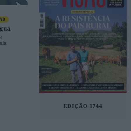
IVO
ngua
s
ela
EDIÇÃO 1744