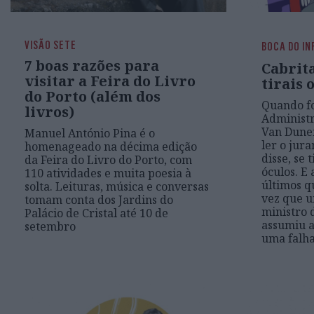
VISÃO SETE
BOCA DO I
7 boas razões para
Cabrit
visitar a Feira do Livro
tirais
do Porto (além dos
Quando f
livros)
Administr
Van Dune
Manuel António Pina é o
ler o jur
homenageado na décima edição
disse, se 
da Feira do Livro do Porto, com
óculos. E 
110 atividades e muita poesia à
últimos q
solta. Leituras, música e conversas
vez que u
tomam conta dos Jardins do
ministro 
Palácio de Cristal até 10 de
assumiu a
setembro
uma falh