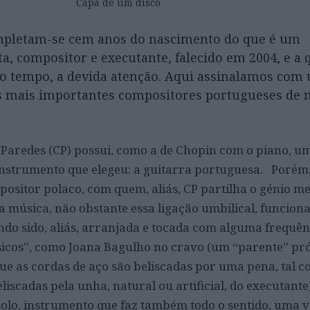
Capa de um disco
mpletam-se cem anos do nascimento do que é um
a, compositor e executante, falecido em 2004, e a 
o tempo, a devida atenção. Aqui assinalamos com 
s mais importantes compositores portugueses de 
 Paredes (CP) possui, como a de Chopin com o piano, u
instrumento que elegeu: a guitarra portuguesa. Porém,
ositor polaco, com quem, aliás, CP partilha o génio me
ua música, não obstante essa ligação umbilical, funcio
ndo sido, aliás, arranjada e tocada com alguma frequên
ssicos”, como Joana Bagulho no cravo (um “parente” pr
que as cordas de aço são beliscadas por uma pena, tal 
liscadas pela unha, natural ou artificial, do executant
 solo, instrumento que faz também todo o sentido, uma v