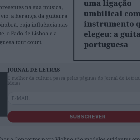
uma ligação
presentes na sua música,
umbilical com
vio: a herança da guitarra
instrumento 
imbrã, cuja influência nas
elegeu: a guit
e, o Fado de Lisboa e a
guesa tout court.
portuguesa
JORNAL DE LETRAS
O melhor da cultura passa pelas páginas do Jornal de Letras,
Ideias
SUBSCREVER
chos e Concertos para Violino são modelos evidentes e