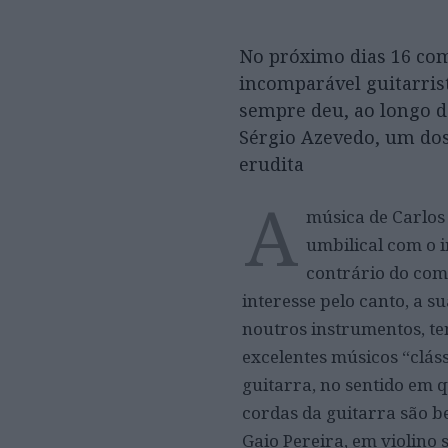
No próximo dias 16 co
incomparável guitarrist
sempre deu, ao longo d
Sérgio Azevedo, um do
erudita
A
música de Carlos
umbilical com o 
contrário do comp
interesse pelo canto, a s
noutros instrumentos, te
excelentes músicos “clá
guitarra, no sentido em 
cordas da guitarra são be
Gaio Pereira, em violino