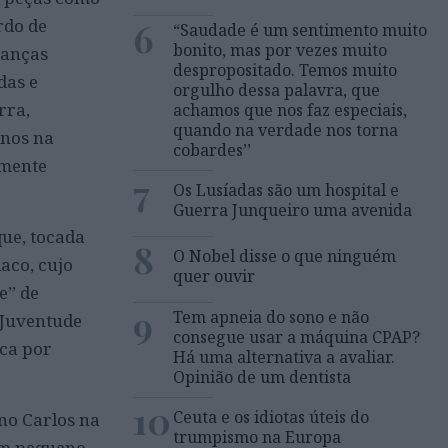
6
rdo de
“Saudade é um sentimento muito
bonito, mas por vezes muito
Danças
despropositado. Temos muito
das e
orgulho dessa palavra, que
rra,
achamos que nos faz especiais,
quando na verdade nos torna
enos na
cobardes’’
rmente
7
Os Lusíadas são um hospital e
Guerra Junqueiro uma avenida
que, tocada
8
O Nobel disse o que ninguém
aco, cujo
quer ouvir
e” de
9
Tem apneia do sono e não
 Juventude
consegue usar a máquina CPAP?
ica por
Há uma alternativa a avaliar.
Opinião de um dentista
10
Ceuta e os idiotas úteis do
no Carlos na
trumpismo na Europa
Em pequeno,