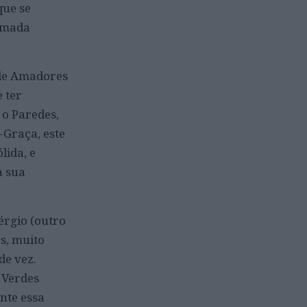
que se
amada
 de Amadores
 ter
 o Paredes,
Graça, este
lida, e
a sua
érgio (outro
s, muito
de vez.
 Verdes
nte essa