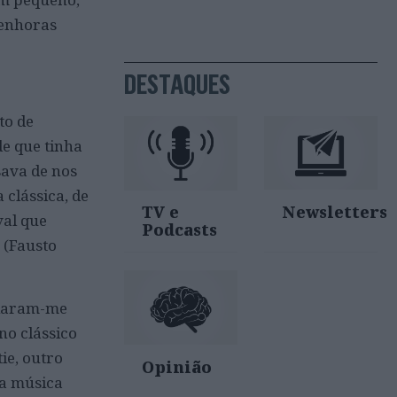
senhoras
DESTAQUES
to de
de que tinha
sava de nos
clássica, de
TV e
Newsletters
val que
Podcasts
 (Fausto
elaram-me
no clássico
ie, outro
Opinião
ua música