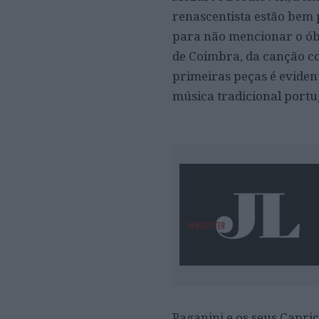
renascentista estão bem 
para não mencionar o ób
de Coimbra, da canção co
primeiras peças é evident
música tradicional portu
Paganini e os seus Capri