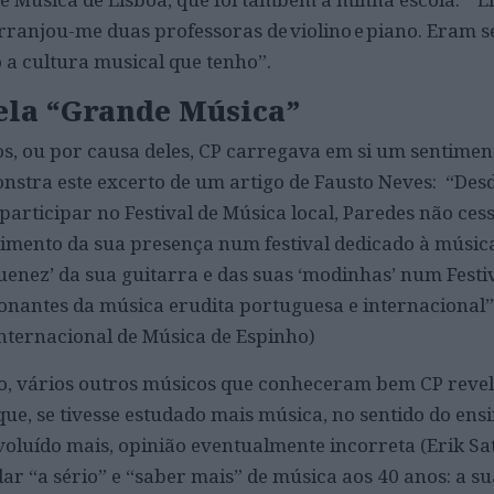
arranjou-me duas professoras de violino e piano. Eram 
 a cultura musical que tenho”.
ela “Grande Música”
os, ou por causa deles, CP carregava em si um sentimen
nstra este excerto de um artigo de Fausto Neves: “Des
articipar no Festival de Música local, Paredes não ces
imento da sua presença num festival dedicado à música 
uenez’ da sua guitarra e das suas ‘modinhas’ num Festi
onantes da música erudita portuguesa e internacional”
Internacional de Música de Espinho)
to, vários outros músicos que conheceram bem CP rev
que, se tivesse estudado mais música, no sentido do ensi
voluído mais, opinião eventualmente incorreta (Erik Sat
udar “a sério” e “saber mais” de música aos 40 anos: a s