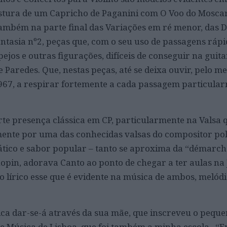
tura de um Capricho de Paganini com O Voo do Mosca
ambém na parte final das Variações em ré menor, das 
ntasia nº2, peças que, com o seu uso de passagens rápi
ejos e outras figurações, difíceis de conseguir na guita
 Paredes. Que, nestas peças, até se deixa ouvir, pelo m
967, a respirar fortemente a cada passagem particula
rte presença clássica em CP, particularmente na Valsa 
mente por uma das conhecidas valsas do compositor pol
ático e sabor popular – tanto se aproxima da “démarch
hopin, adorava Canto ao ponto de chegar a ter aulas na
o lírico esse que é evidente na música de ambos, melód
ica dar-se-á através da sua mãe, que inscreveu o peque
 Música de Lisboa, que foi também a minha escola. “