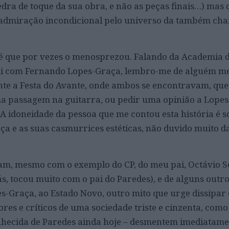
pedra de toque da sua obra, e não as peças finais…) mas 
admiração incondicional pelo universo da também ch
, é que por vezes o menosprezou. Falando da Academia
dei com Fernando Lopes-Graça, lembro-me de alguém me
te a Festa do Avante, onde ambos se encontravam, que
 passagem na guitarra, ou pedir uma opinião a Lopes-
. A idoneidade da pessoa que me contou esta história é só
ça e as suas casmurrices estéticas, não duvido muito d
vam, mesmo com o exemplo do CP, do meu pai, Octávio S
s, tocou muito com o pai do Paredes), e de alguns outro
s-Graça, ao Estado Novo, outro mito que urge dissipar 
res e críticos de uma sociedade triste e cinzenta, como
nhecida de Paredes ainda hoje – desmentem imediatame