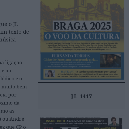
que o JL
um texto de
música
ma ligação
 e ao
lódico e o
na muito bem
cia por
JL 1417
óximo da
como as
e) ou André
ez que CP o