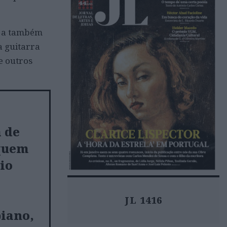
m a também
a guitarra
e outros
a de
quem
io
JL 1416
piano,