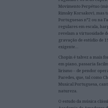
Movimento Perpétuo (mis
Rimsky Korsakov), mas t
Portuguesas nº2 ou na Fa
regulares em escala, harp
revelam a virtuosidade de
gravação de estúdio de 1
exigente…
Chopin é talvez a mais fo
em piano, passaria facil
lirismo – de pendor oper
Paredes, que, tal como C
Musical Portuguesa, cant
natureza.
O estudo da música cláss
Academia de Amadores de