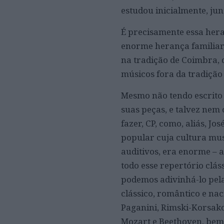
estudou inicialmente, jun
É precisamente essa her
enorme herança familiar,
na tradição de Coimbra, 
músicos fora da tradiçã
Mesmo não tendo escrito
suas peças, e talvez nem
fazer, CP, como, aliás, Jo
popular cuja cultura mus
auditivos, era enorme – 
todo esse repertório clás
podemos adivinhá-lo pela
clássico, romântico e nac
Paganini, Rimski-Korsak
Mozart e Beethoven, bem