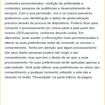
O Nobel disse o que ninguém quer ouvir
conteúdos personalizados, medição de publicidade e
conteúdos, pesquisa de audiências e desenvolvimento de
3
serviços.
Com a sua permissão, nós e os nossos parceiros
Celebridades que viram os seus vídeos íntimos na
poderemos usar identificação e dados de geolocalização
Internet
precisos através da procura de dispositivos. Poderá clicar para
4
consentir o processamento por nossa parte e pela parte dos
Quem é Deus para uma criança? Opinião de José
nossos 1019 parceiros, conforme descrito acima. Em
Brissos-Lino
alternativa, pode aceder a informações mais pormenorizadas e
5
alterar as suas preferências antes de consentir ou recusar o
Como funcionam os apoios para comprar casa
consentimento.
Tenha em atenção que algum processamento
antes dos 35 anos
dos seus dados pessoais poderá não exigir o seu
consentimento, mas que tem o direito de se opor a esse
6
processamento. As suas preferências serão aplicadas apenas a
A longevidade não se improvisa
este website. Você pode alterar suas preferências ou retirar seu
consentimento a qualquer momento voltando a este site e
7
4 de agosto de 1578. D. Sebastião, Ceuta: a vida
clicando no botão "Privacidade" na parte inferior da página.
complexa dos símbolos
8
Ceuta e os idiotas úteis do trumpismo na Europa