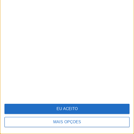
Pigmentarium: perfumaria de
nicho inspirada na herança cultural
da República Checa
EU ACEITO
MAIS OPÇÕES