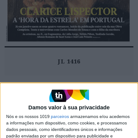
JL 1416
MAIS VISTOS
Damos valor à sua privacidade
1
Linha Circular do Metropolitano: O carrossel de
Nós e os nossos 1019
parceiros
armazenamos e/ou acedemos
turistas que afastará quem trabalha em Lisboa
a informações num dispositivo, como cookies, e processamos
dados pessoais, como identificadores únicos e informações
2
padrão enviadas por um dispositivo para publicidade e