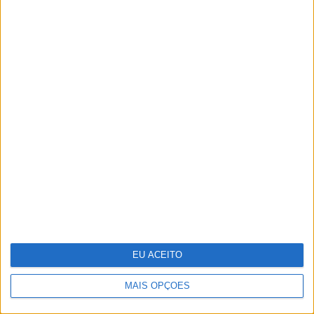
Tesla entregou menos carros no
segundo trimestre do ano
EU ACEITO
MAIS OPÇÕES