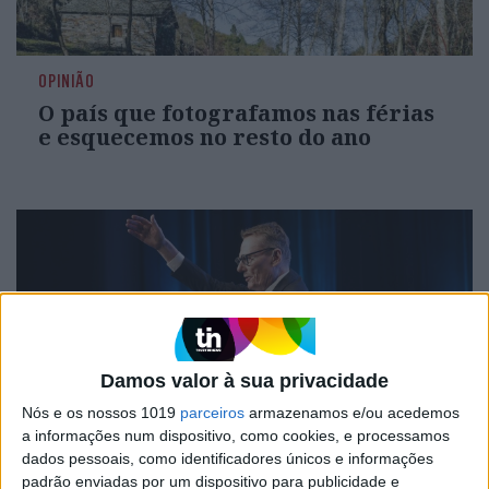
OPINIÃO
O país que fotografamos nas férias
e esquecemos no resto do ano
Damos valor à sua privacidade
Nós e os nossos 1019
parceiros
armazenamos e/ou acedemos
a informações num dispositivo, como cookies, e processamos
OLHAR CRÍTICO
dados pessoais, como identificadores únicos e informações
padrão enviadas por um dispositivo para publicidade e
O Nobel disse o que ninguém quer