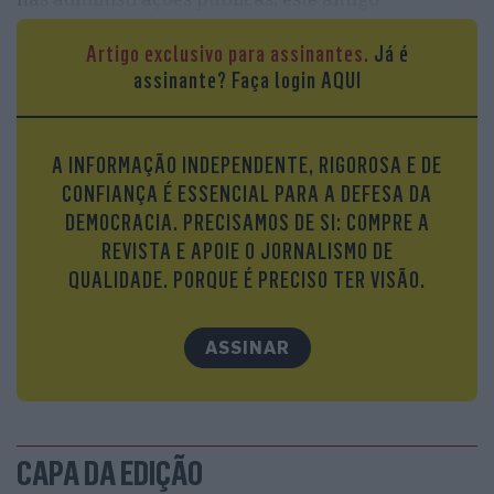
presidente do Conselho Económico e Social e ex-
Artigo exclusivo para assinantes.
Já é
ministro da Saúde em vários governos do PS, voz
assinante?
Faça login AQUI
considerada nas análises políticas e sociais que tem
feito ao longo dos tempos, fala-nos das polémicas
em torno das leis do trabalho, da situação do
A INFORMAÇÃO INDEPENDENTE, RIGOROSA E DE
Serviço Nacional de Saúde, dos necessários
CONFIANÇA É ESSENCIAL PARA A DEFESA DA
investimentos em Defesa num mundo de grande
DEMOCRACIA. PRECISAMOS DE SI: COMPRE A
instabilidade e dos desafios eleitorais que o Partido
REVISTA E APOIE O JORNALISMO DE
Socialista tem pela frente.
QUALIDADE. PORQUE É PRECISO TER VISÃO.
ASSINAR
CAPA DA EDIÇÃO