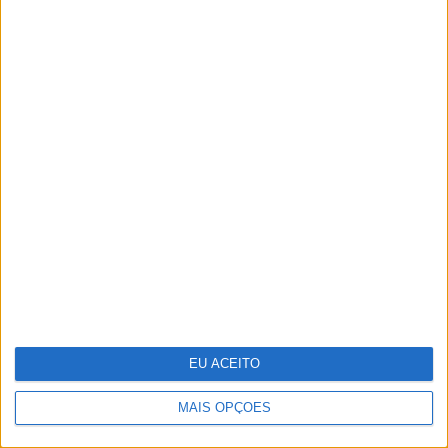
Férias de verão: o descanso também faz
parte do treino
EU ACEITO
MAIS OPÇÕES