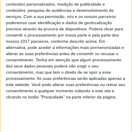
SOCIEDADE
EXCLUSIVO
conteúdos personalizados, medição de publicidade e
conteúdos, pesquisa de audiências e desenvolvimento de
A resistência do País rural: Outras lutas
serviços.
Com a sua permissão, nós e os nossos parceiros
em curso, além do Barrosso
poderemos usar identificação e dados de geolocalização
precisos através da procura de dispositivos. Poderá clicar para
consentir o processamento por nossa parte e pela parte dos
nossos 1017 parceiros, conforme descrito acima. Em
alternativa, pode aceder a informações mais pormenorizadas e
alterar as suas preferências antes de consentir ou recusar o
consentimento.
Tenha em atenção que algum processamento
dos seus dados pessoais poderá não exigir o seu
consentimento, mas que tem o direito de se opor a esse
processamento. As suas preferências serão aplicadas apenas a
este website. Você pode alterar suas preferências ou retirar seu
consentimento a qualquer momento voltando a este site e
clicando no botão "Privacidade" na parte inferior da página.
SOCIEDADE
EXCLUSIVO
Covas do Barroso: A luta por um modo
de vida