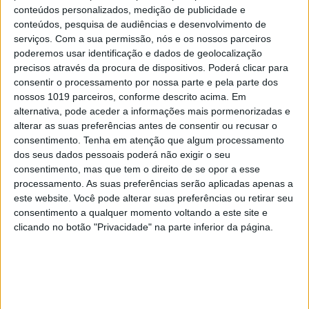
conteúdos personalizados, medição de publicidade e
conteúdos, pesquisa de audiências e desenvolvimento de
OPINIÃO
serviços.
Com a sua permissão, nós e os nossos parceiros
Ceuta e os idiotas úteis do trumpismo
poderemos usar identificação e dados de geolocalização
na Europa
precisos através da procura de dispositivos. Poderá clicar para
consentir o processamento por nossa parte e pela parte dos
nossos 1019 parceiros, conforme descrito acima. Em
alternativa, pode aceder a informações mais pormenorizadas e
alterar as suas preferências antes de consentir ou recusar o
consentimento.
Tenha em atenção que algum processamento
dos seus dados pessoais poderá não exigir o seu
consentimento, mas que tem o direito de se opor a esse
processamento. As suas preferências serão aplicadas apenas a
este website. Você pode alterar suas preferências ou retirar seu
consentimento a qualquer momento voltando a este site e
clicando no botão "Privacidade" na parte inferior da página.
CULTURA
EXCLUSIVO
“Calle Málaga”: Carmen Maura põe a
velhice nua e o cinema em sentido