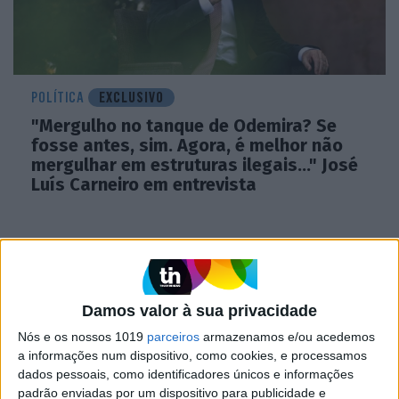
POLÍTICA
EXCLUSIVO
"Mergulho no tanque de Odemira? Se
fosse antes, sim. Agora, é melhor não
mergulhar em estruturas ilegais..." José
Luís Carneiro em entrevista
Damos valor à sua privacidade
Nós e os nossos 1019
parceiros
armazenamos e/ou acedemos
a informações num dispositivo, como cookies, e processamos
dados pessoais, como identificadores únicos e informações
padrão enviadas por um dispositivo para publicidade e