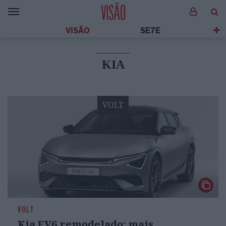
VISÃO
SE7E
KIA
VOLT
VOLT
Kia EV6 remodelado: mais