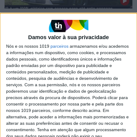
EXAME INFORMÁTICA
Kia EV9, ideal para famílias
numerosas que viajam com estilo
Damos valor à sua privacidade
Testamos aqui um 100% elétrico com mais de
cinco metros de comprimento, que leva famílias
Nós e os nossos 1019
parceiros
armazenamos e/ou acedemos
numerosas a viajar em grande estilo. Destaque
a informações num dispositivo, como cookies, e processamos
para os pormenores de qualidade no interior,
dados pessoais, como identificadores únicos e informações
para o conforto de todos os sete passageiros em
padrão enviadas por um dispositivo para publicidade e
viagem e para o sistema de climatização
conteúdos personalizados, medição de publicidade e
individual para cada um, além da muita
conteúdos, pesquisa de audiências e desenvolvimento de
tecnologia e equipamentos a bordo
serviços.
Com a sua permissão, nós e os nossos parceiros
poderemos usar identificação e dados de geolocalização
precisos através da procura de dispositivos. Poderá clicar para
consentir o processamento por nossa parte e pela parte dos
Exame Informática
nossos 1019 parceiros, conforme descrito acima. Em
alternativa, pode aceder a informações mais pormenorizadas e
alterar as suas preferências antes de consentir ou recusar o
consentimento.
Tenha em atenção que algum processamento
dos seus dados pessoais poderá não exigir o seu