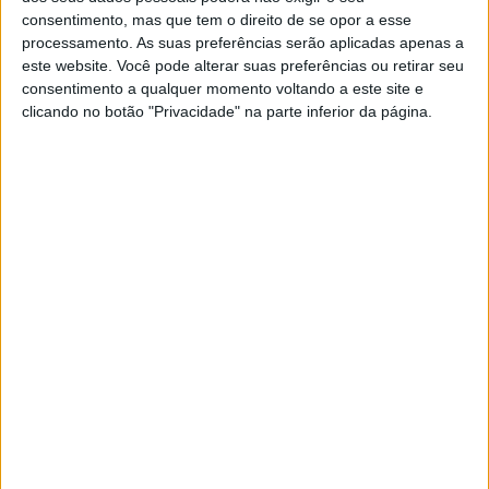
consentimento, mas que tem o direito de se opor a esse
processamento. As suas preferências serão aplicadas apenas a
este website. Você pode alterar suas preferências ou retirar seu
consentimento a qualquer momento voltando a este site e
clicando no botão "Privacidade" na parte inferior da página.
EXAME INFORMÁTICA
Exame Informática TV nº 849: Kia
EV9, TCL 40 Nextpaper e dicas para
gravar vídeos no smartphone
Neste programa, mostramos-lhe o TCL 40
Nxtpaper, um smartphone com um ecrã que faz
lembrar o papel, levamo-lo connosco a bordo do
imponente e muito espaçoso Kia EV9, damos-lhe
a conhecer um dos segredos tecnológicos do
sucesso da empresa de mobiliário Evanyrouse e
terminamos com dicas para gravar vídeos de
melhor qualidade com o smartphone
Exame Informática