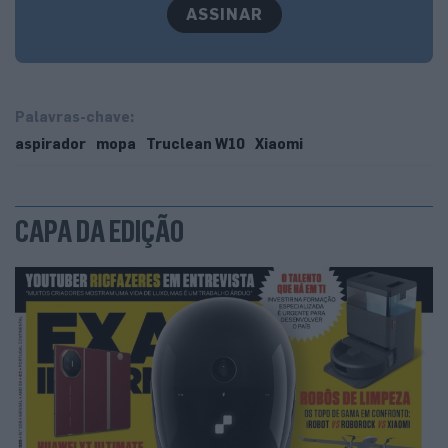
ASSINAR
Palavras-chave:
aspirador
mopa
Truclean W10
Xiaomi
CAPA DA EDIÇÃO