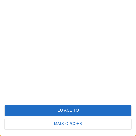
A VISÃO Se7e desta semana – edição
1743
EU ACEITO
MAIS OPÇÕES