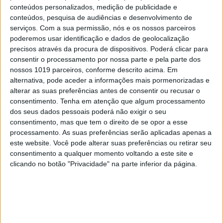
comprar casa antes dos 35 anos
conteúdos personalizados, medição de publicidade e
conteúdos, pesquisa de audiências e desenvolvimento de
serviços.
Com a sua permissão, nós e os nossos parceiros
poderemos usar identificação e dados de geolocalização
precisos através da procura de dispositivos. Poderá clicar para
consentir o processamento por nossa parte e pela parte dos
nossos 1019 parceiros, conforme descrito acima. Em
alternativa, pode aceder a informações mais pormenorizadas e
alterar as suas preferências antes de consentir ou recusar o
consentimento.
Tenha em atenção que algum processamento
dos seus dados pessoais poderá não exigir o seu
consentimento, mas que tem o direito de se opor a esse
processamento. As suas preferências serão aplicadas apenas a
este website. Você pode alterar suas preferências ou retirar seu
INCERTO MUNDO NOVO
consentimento a qualquer momento voltando a este site e
À mesa. Opinião de Sofia Santos
clicando no botão "Privacidade" na parte inferior da página.
Machado