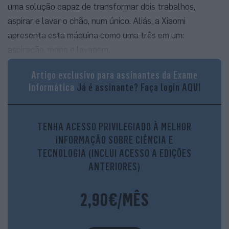
uma solução capaz de transformar dois trabalhos,
aspirar e lavar o chão, num único. Aliás, a Xiaomi
apresenta esta máquina como uma três em um:
aspiração, mopa e lavagem.
Artigo exclusivo para assinantes da Exame
Informática
Já é assinante?
Faça login AQUI
TENHA ACESSO PRIVILEGIADO À MELHOR
INFORMAÇÃO SOBRE CIÊNCIA E
TECNOLOGIA (INCLUI ACESSO A EDIÇÕES
ANTERIORES)
O rolo/escova de limpeza está montado sobre dois eixos, o que
2,90€/MÊS
garante uma grande superfície de contacto com o chão