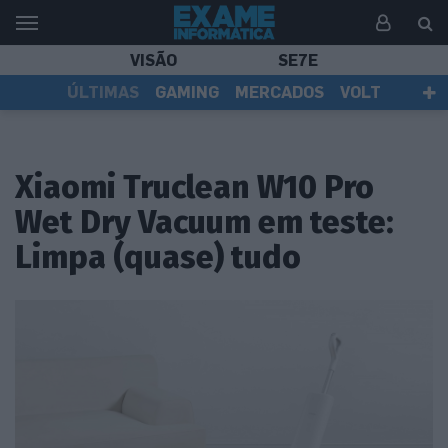
VISÃO
SE7E
ÚLTIMAS
GAMING
MERCADOS
VOLT
EI TV
TESTES
ASSINANTES
Xiaomi Truclean W10 Pro
Wet Dry Vacuum em teste:
Limpa (quase) tudo