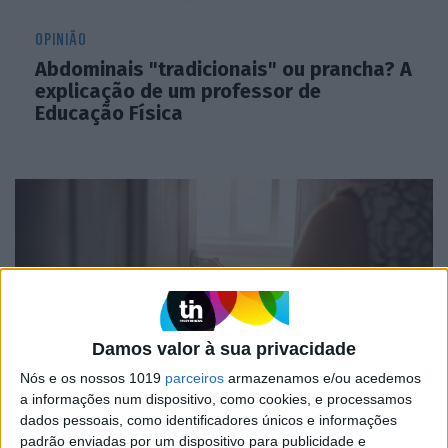
OPINIÃO
Abdominais "tradicionais" ou prancha? A
explicação de um professor de
Educação Física
Damos valor à sua privacidade
Nós e os nossos 1019
parceiros
armazenamos e/ou acedemos
a informações num dispositivo, como cookies, e processamos
FINANÇAS COM CABEÇA
dados pessoais, como identificadores únicos e informações
Como funcionam os apoios para
padrão enviadas por um dispositivo para publicidade e