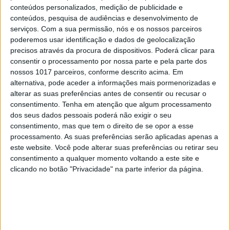
conteúdos personalizados, medição de publicidade e
conteúdos, pesquisa de audiências e desenvolvimento de
CAPA DA REVISTA
serviços.
Com a sua permissão, nós e os nossos parceiros
Exame Informática Semanal 232
poderemos usar identificação e dados de geolocalização
precisos através da procura de dispositivos. Poderá clicar para
consentir o processamento por nossa parte e pela parte dos
nossos 1017 parceiros, conforme descrito acima. Em
alternativa, pode aceder a informações mais pormenorizadas e
alterar as suas preferências antes de consentir ou recusar o
consentimento.
Tenha em atenção que algum processamento
dos seus dados pessoais poderá não exigir o seu
consentimento, mas que tem o direito de se opor a esse
processamento. As suas preferências serão aplicadas apenas a
este website. Você pode alterar suas preferências ou retirar seu
consentimento a qualquer momento voltando a este site e
clicando no botão "Privacidade" na parte inferior da página.
EI TV
Exame Informática TV 762: Huawei P50
Pro, portátil gaming Asus e a nova
Olympus OM-1