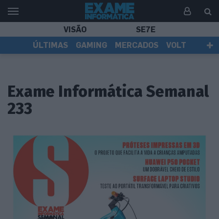
VISÃO
SE7E
ÚLTIMAS
GAMING
MERCADOS
VOLT
EI TV
TESTES
ASSINANTES
Exame Informática Semanal
233