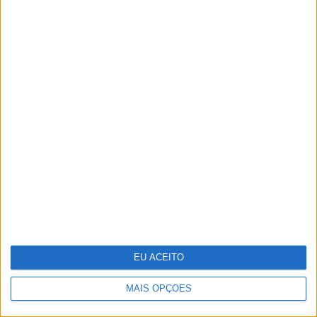
As imagens das cenas de sexo lésbico
de Margarida Corceiro na TVI
EU ACEITO
MAIS OPÇÕES