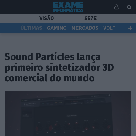
VISÃO
SE7E
ÚLTIMAS
GAMING
MERCADOS
VOLT
EI TV
TESTES
ASSINANTES
Sound Particles lança
primeiro sintetizador 3D
comercial do mundo