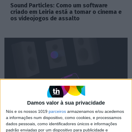
Sound Particles: Como um software
criado em Leiria está a tomar o cinema e
os videojogos de assalto
Damos valor à sua privacidade
SOFTWARE
Nós e os nossos 1019
parceiros
armazenamos e/ou acedemos
Sound Particles lança nova solução para
a informações num dispositivo, como cookies, e processamos
som 3D
dados pessoais, como identificadores únicos e informações
padrão enviadas por um dispositivo para publicidade e