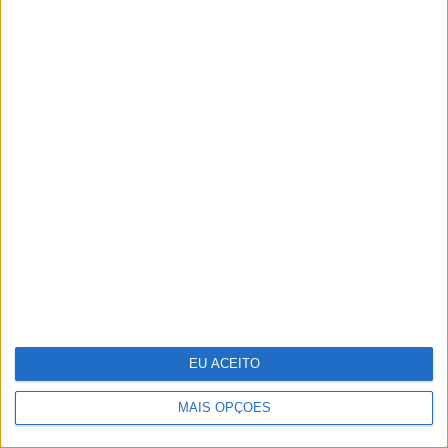
35 lugares à sombra
EU ACEITO
MAIS OPÇÕES