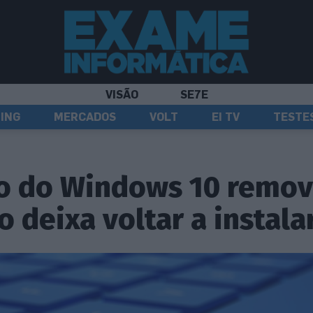
VISÃO
SE7E
ING
MERCADOS
VOLT
EI TV
TESTE
ão do Windows 10 remo
o deixa voltar a instala