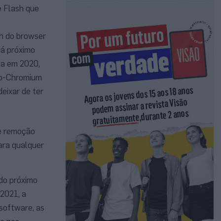
e Flash que
s
sh do browser
tá próximo
da em 2020,
não-Chromium
eixar de ter
e remoção
para qualquer
do próximo
2021, a
software, as