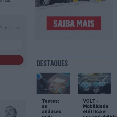
es nos
Portugal e no
DESTAQUES
Testes:
VOLT -
as
Mobilidade
análises
elétrica e
mais
sustentabilid