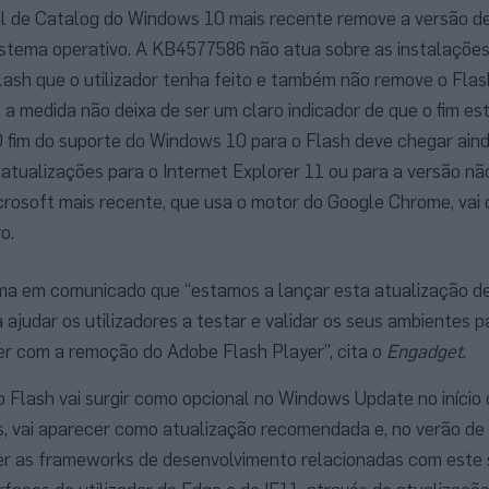
al de Catalog do Windows 10 mais recente remove a versão d
istema operativo. A KB4577586 não atua sobre as instalaçõe
ash que o utilizador tenha feito e também não remove o Fla
 a medida não deixa de ser um claro indicador de que o fim es
O fim do suporte do Windows 10 para o Flash deve chegar ain
atualizações para o Internet Explorer 11 ou para a versão 
rosoft mais recente, que usa o motor do Google Chrome, vai d
o.
ma em comunicado que “estamos a lançar esta atualização d
 ajudar os utilizadores a testar e validar os seus ambientes 
r com a remoção do Adobe Flash Player”, cita o
Engadget
.
Flash vai surgir como opcional no Windows Update no início 
, vai aparecer como atualização recomendada e, no verão de 
r as frameworks de desenvolvimento relacionadas com este 