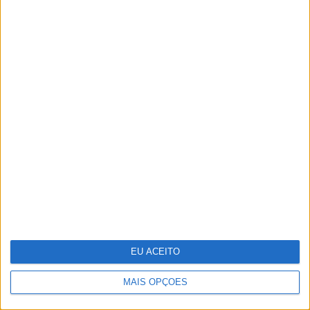
Ralis de regularidade: das apps
gratuitas às sondas, conheça a
tecnologia que pode usar para ser
competitivo
EU ACEITO
MAIS OPÇÕES