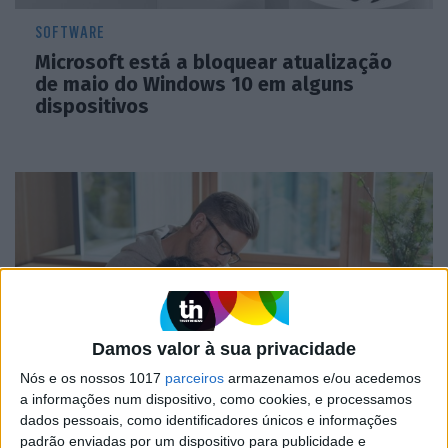
SOFTWARE
Microsoft está a bloquear atualização
de maio do Windows 10 em alguns
dispositivos
Damos valor à sua privacidade
Nós e os nossos 1017
parceiros
armazenamos e/ou acedemos
SOFTWARE
a informações num dispositivo, como cookies, e processamos
dados pessoais, como identificadores únicos e informações
Windows 10X vai chegar primeiro aos
padrão enviadas por um dispositivo para publicidade e