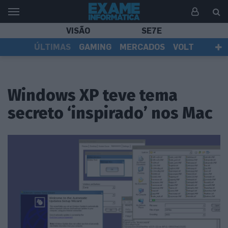
VISÃO
SE7E
ÚLTIMAS
GAMING
MERCADOS
VOLT
EI TV
TESTES
ASSINANTES
Windows XP teve tema
secreto ‘inspirado’ nos Mac