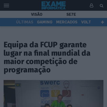
VISÃO
SE7E
ÚLTIMAS
GAMING
MERCADOS
VOLT
EI TV
TESTES
ASSINANTES
Equipa da FCUP garante
lugar na final mundial da
maior competição de
programação