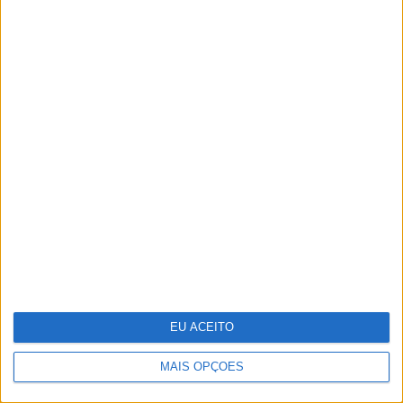
Viagem a Portugal. Crónica de Luís Leite
EU ACEITO
MAIS OPÇÕES