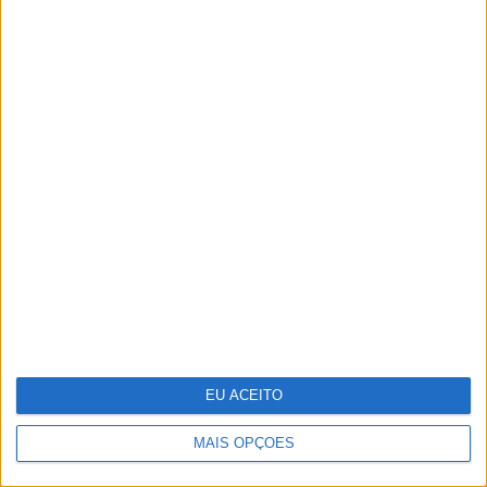
Portugália Belém reabre renovada em
ano de centenário
EU ACEITO
MAIS OPÇÕES