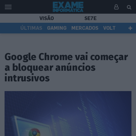
VISÃO
SE7E
ÚLTIMAS
GAMING
MERCADOS
VOLT
EI TV
TESTES
ASSINANTES
Google Chrome vai começar
a bloquear anúncios
intrusivos