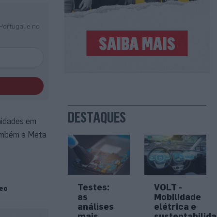
Portugal e no
DESTAQUES
nidades em
também a Meta
Testes:
VOLT -
deo
as
Mobilidade
análises
elétrica e
mais
sustentabilid