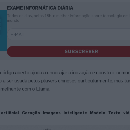
EXAME INFORMÁTICA DIÁRIA
Todos os dias, pelas 18h, a melhor informação sobre tecnologia em 
mundo
SUBSCREVER
 código aberto ajuda a encorajar a inovação e construir comu
do a ser usada pelos players chineses particularmente, mas 
emelhante com o Llama.
artificial
Geração
Imagens
inteligente
Modelo
Texto
vi