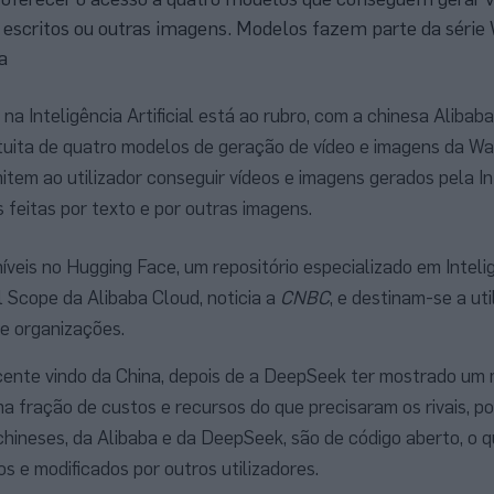
 escritos ou outras imagens. Modelos fazem parte da série 
a
 na Inteligência Artificial está ao rubro, com a chinesa Alibab
atuita de quatro modelos de geração de vídeo e imagens da Wan
tem ao utilizador conseguir vídeos e imagens gerados pela In
as feitas por texto e por outras imagens.
íveis no Hugging Face, um repositório especializado em Inteli
el Scope da Alibaba Cloud, noticia a
CNBC
, e destinam-se a ut
 e organizações.
cente vindo da China, depois de a DeepSeek ter mostrado um
 fração de custos e recursos do que precisaram os rivais, po
ineses, da Alibaba e da DeepSeek, são de código aberto, o qu
 e modificados por outros utilizadores.