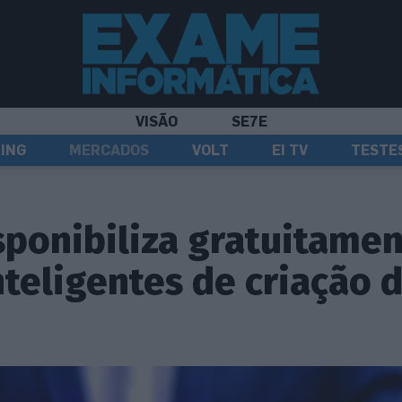
VISÃO
SE7E
ING
MERCADOS
VOLT
EI TV
TESTE
sponibiliza gratuitame
teligentes de criação 