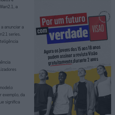
Wan2.1, a
a a anunciar a
2.1 series.
teligência
gência
ilizadores
 modelo
r exemplo, da
e significa