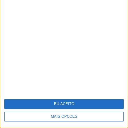
Rainha Letizia celebra 53.º aniversário
EU ACEITO
MAIS OPÇÕES