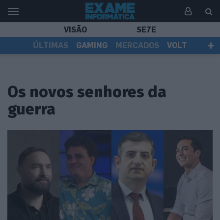
VISÃO
SE7E
ÚLTIMAS
GAMING
MERCADOS
VOLT
EI TV
TESTES
ASSINANTES
Os novos senhores da
guerra