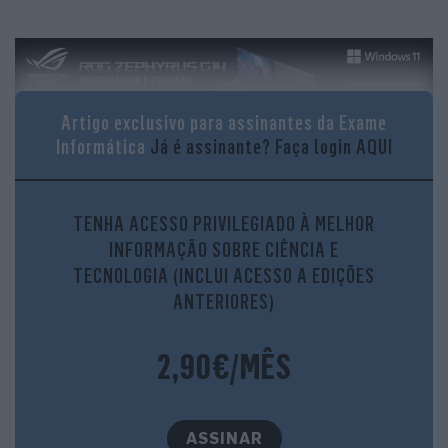
Artigo exclusivo para assinantes da Exame
Informática
Já é assinante?
Faça login AQUI
Helsing
TENHA ACESSO PRIVILEGIADO À MELHOR
INFORMAÇÃO SOBRE CIÊNCIA E
CEO
: Torsten Reil
TECNOLOGIA (INCLUI ACESSO A EDIÇÕES
Origem
: Alemanha
ANTERIORES)
2,90€/MÊS
ASSINAR